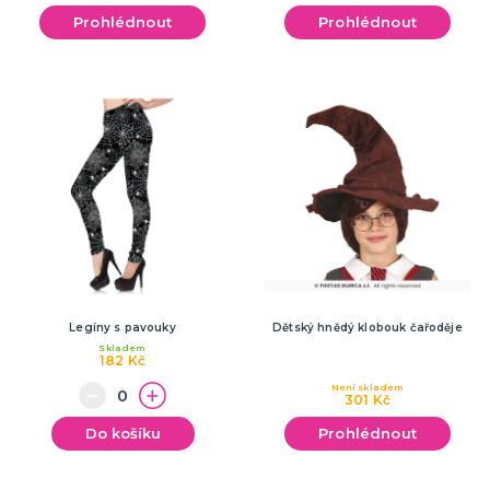
Prohlédnout
Prohlédnout
Legíny s pavouky
Dětský hnědý klobouk čařoděje
Skladem
182 Kč
Není skladem
301 Kč
Do košíku
Prohlédnout