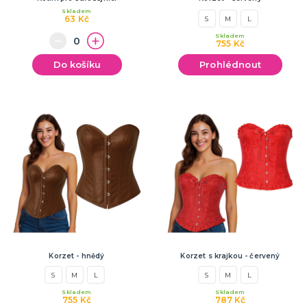
Skladem
63 Kč
S
M
L
Skladem
755 Kč
Do košíku
Prohlédnout
Korzet - hnědý
Korzet s krajkou - červený
S
M
L
S
M
L
Skladem
Skladem
755 Kč
787 Kč