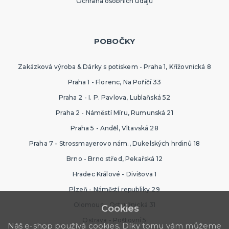
Ochrana osobních údajů
POBOČKY
Zakázková výroba & Dárky s potiskem - Praha 1, Křížovnická 8
Praha 1 - Florenc, Na Poříčí 33
Praha 2 - I. P. Pavlova, Lublaňská 52
Praha 2 - Náměstí Míru, Rumunská 21
Praha 5 - Anděl, Vltavská 28
Praha 7 - Strossmayerovo nám., Dukelských hrdinů 18
Brno - Brno střed, Pekařská 12
Hradec Králové - Divišova 1
Plzeň - Náměstí republiky 29
Olomouc - Ostružnická 31
Cookies
Ostrava - Poštovní 5
Náš e-shop používá cookies. Díky tomu vám můžeme