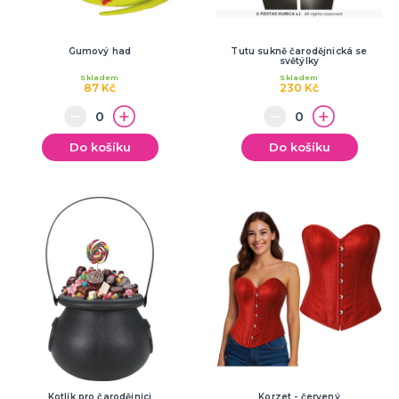
Gumový had
Tutu sukně čarodějnická se
světýlky
Skladem
Skladem
87 Kč
230 Kč
Do košíku
Do košíku
Kotlík pro čarodějnici
Korzet - červený