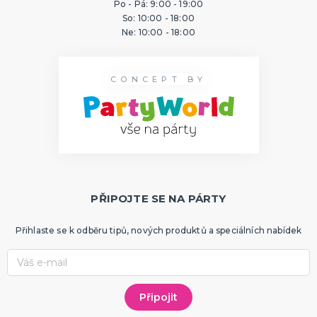
Po - Pá: 9:00 - 19:00
ORIGINÁLNÍ A VTIPNÉ DÁRKY
So: 10:00 - 18:00
Polštáře s potiskem
Ne: 10:00 - 18:00
Hrnečky
Přáníčka
Šerpy s potiskem
Trička s potiskem
Zástěry s potiskem
Nažehlovačky
Pro ženy
Pro muže
DALŠÍ KATEGORIE
CONCEPT BY
PTÁKOVINY, ŽERTY, SRANDIČKY
Kanadské žertíky
Prdy a hovínka
Falešná zranění
Zvířátka
Dekorace
DALŠÍ KATEGORIE
PŘIPOJTE SE NA PÁRTY
PRO SPORTOVNÍ FANOUŠKY
Oblečení pro fandy
Přihlaste se k odběru tipů, nových produktů a speciálních nabídek
Make-up a doplnky