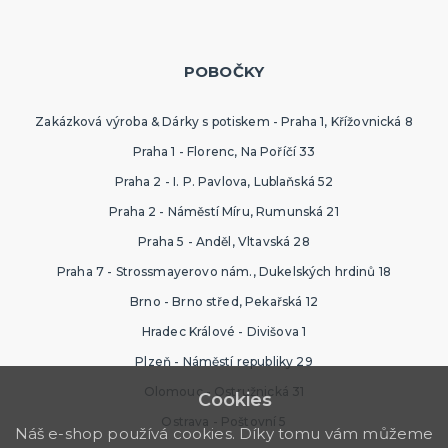
POBOČKY
Zakázková výroba & Dárky s potiskem - Praha 1, Křížovnická 8
Praha 1 - Florenc, Na Poříčí 33
Praha 2 - I. P. Pavlova, Lublaňská 52
Praha 2 - Náměstí Míru, Rumunská 21
Praha 5 - Anděl, Vltavská 28
Praha 7 - Strossmayerovo nám., Dukelských hrdinů 18
Brno - Brno střed, Pekařská 12
Hradec Králové - Divišova 1
Plzeň - Náměstí republiky 29
Olomouc - Ostružnická 31
Cookies
Ostrava - Poštovní 5
Náš e-shop používá cookies. Díky tomu vám můžeme