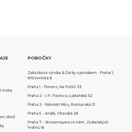
AJE
POBOČKY
Zakázková výroba & Dárky s potiskem - Praha 1,
Křížovnická 8
Praha 1 - Florenc, Na Poříčí 33
í místa
Praha 2 - I. P. Pavlova, Lublaňská 52
Praha 2 - Náměstí Míru, Rumunská 21
Praha 5 - Anděl, Vltavská 28
ní zboží
Praha 7 - Strossmayerovo nám., Dukelských
ky
hrdinů 18