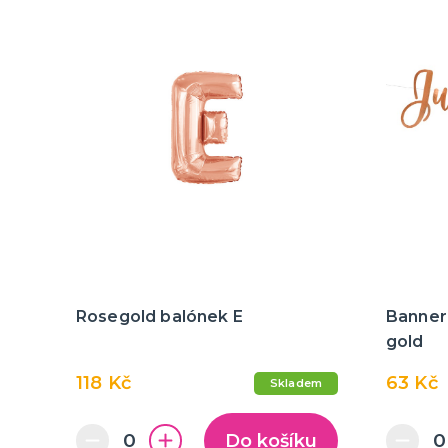
Rosegold balónek E
Banner 
gold
118 Kč
63 Kč
Skladem
Do košíku