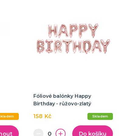
Fóliové balónky Happy
Birthday - růžovo-zlatý
158 Kč
skladem
Skladem
nout
Do košíku