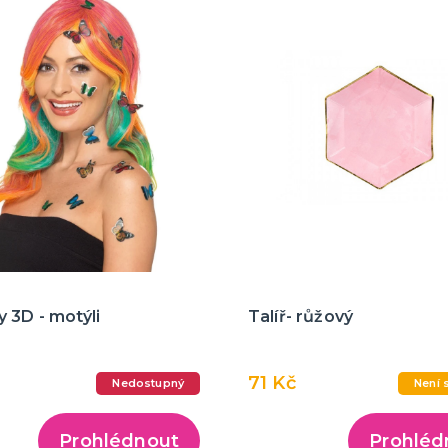
 3D - motýli
Talíř- růžový
71 Kč
Nedostupný
Není 
Prohlédnout
Prohléd