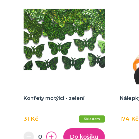
Konfety motýlci - zelení
Nálepky
31 Kč
174 Kč
Skladem
Do košíku