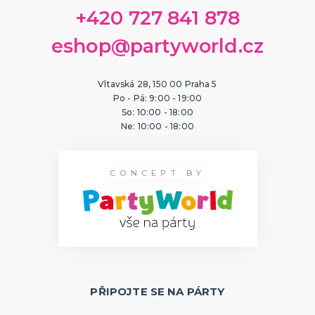
ORIGINÁLNÍ A VTIPNÉ DÁRKY
+420 727 841 878
Polštáře s potiskem
Hrnečky
eshop@partyworld.cz
Přáníčka
Šerpy s potiskem
Trička s potiskem
Zástěry s potiskem
Nažehlovačky
Pro ženy
Pro muže
DALŠÍ KATEGORIE
Vltavská 28, 150 00 Praha 5
Po - Pá: 9:00 - 19:00
PTÁKOVINY, ŽERTY, SRANDIČKY
So: 10:00 - 18:00
Kanadské žertíky
Ne: 10:00 - 18:00
Prdy a hovínka
Falešná zranění
Zvířátka
Dekorace
DALŠÍ KATEGORIE
CONCEPT BY
PRO SPORTOVNÍ FANOUŠKY
Oblečení pro fandy
Make-up a doplnky
PŘIPOJTE SE NA PÁRTY