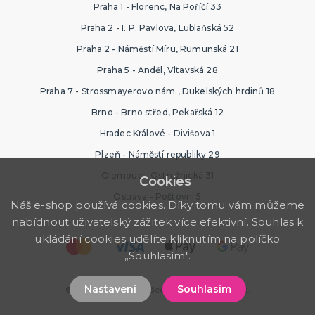
Praha 1 - Florenc, Na Poříčí 33
Praha 2 - I. P. Pavlova, Lublaňská 52
Praha 2 - Náměstí Míru, Rumunská 21
Praha 5 - Anděl, Vltavská 28
Praha 7 - Strossmayerovo nám., Dukelských hrdinů 18
Brno - Brno střed, Pekařská 12
Hradec Králové - Divišova 1
Plzeň - Náměstí republiky 29
Olomouc - Ostružnická 31
Cookies
Ostrava - Poštovní 5
Náš e-shop používá cookies. Díky tomu vám můžeme
nabídnout uživatelský zážitek více efektivní. Souhlas k
ukládání cookies udělíte kliknutím na políčko
„Souhlasím".
Nastavení
Souhlasím
© 2026 PartyWorld. Všechna práva vyhrazena.