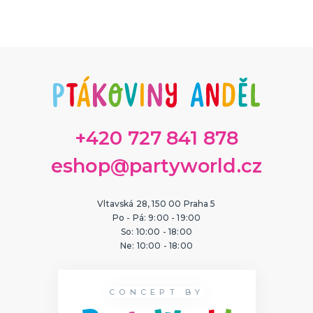
ORIGINÁLNÍ A VTIPNÉ DÁRKY
Polštáře s potiskem
Hrnečky
Přáníčka
Šerpy s potiskem
Trička s potiskem
Zástěry s potiskem
Nažehlovačky
Pro ženy
Pro muže
DALŠÍ KATEGORIE
PTÁKOVINY, ŽERTY, SRANDIČKY
Kanadské žertíky
+420 727 841 878
Prdy a hovínka
Falešná zranění
eshop@partyworld.cz
Zvířátka
Dekorace
DALŠÍ KATEGORIE
PRO SPORTOVNÍ FANOUŠKY
Vltavská 28, 150 00 Praha 5
Oblečení pro fandy
Po - Pá: 9:00 - 19:00
Make-up a doplnky
So: 10:00 - 18:00
Ne: 10:00 - 18:00
CONCEPT BY