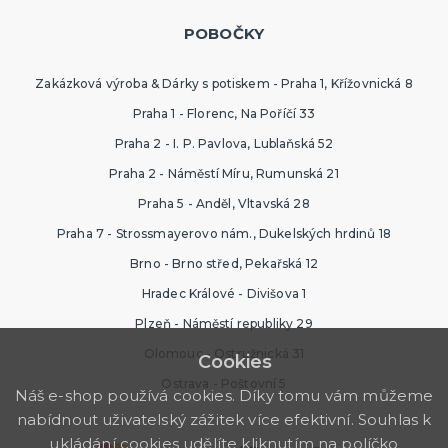
POBOČKY
Zakázková výroba & Dárky s potiskem - Praha 1, Křížovnická 8
Praha 1 - Florenc, Na Poříčí 33
Praha 2 - I. P. Pavlova, Lublaňská 52
Praha 2 - Náměstí Míru, Rumunská 21
Praha 5 - Anděl, Vltavská 28
Praha 7 - Strossmayerovo nám., Dukelských hrdinů 18
Brno - Brno střed, Pekařská 12
Hradec Králové - Divišova 1
Plzeň - Náměstí republiky 29
Olomouc - Ostružnická 31
Cookies
Ostrava - Poštovní 5
Náš e-shop používá cookies. Díky tomu vám můžeme
nabídnout uživatelský zážitek více efektivní. Souhlas k
ukládání cookies udělíte kliknutím na políčko