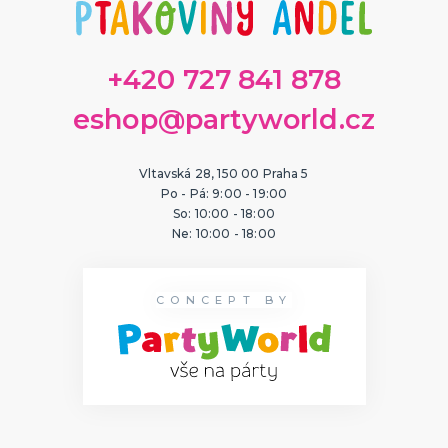
ORIGINÁLNÍ A VTIPNÉ DÁRKY
Polštáře s potiskem
Hrnečky
+420 727 841 878
Přáníčka
Šerpy s potiskem
Trička s potiskem
Zástěry s potiskem
Nažehlovačky
Pro ženy
Pro muže
DALŠÍ KATEGORIE
eshop@partyworld.cz
PTÁKOVINY, ŽERTY, SRANDIČKY
Kanadské žertíky
Vltavská 28, 150 00 Praha 5
Prdy a hovínka
Po - Pá: 9:00 - 19:00
So: 10:00 - 18:00
Falešná zranění
Ne: 10:00 - 18:00
Zvířátka
Dekorace
DALŠÍ KATEGORIE
PRO SPORTOVNÍ FANOUŠKY
CONCEPT BY
Oblečení pro fandy
Make-up a doplnky