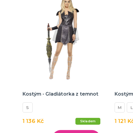
Kostým - Gladiátorka z temnot
Kostým 
S
M
L
1 136 Kč
1 121 K
Skladem