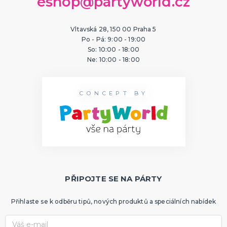
eshop@partyworld.cz
ORIGINÁLNÍ A VTIPNÉ DÁRKY
Polštáře s potiskem
Hrnečky
Vltavská 28, 150 00 Praha 5
Po - Pá: 9:00 - 19:00
Přáníčka
So: 10:00 - 18:00
Šerpy s potiskem
Trička s potiskem
Zástěry s potiskem
Nažehlovačky
Pro ženy
Pro muže
DALŠÍ KATEGORIE
Ne: 10:00 - 18:00
PTÁKOVINY, ŽERTY, SRANDIČKY
Kanadské žertíky
CONCEPT BY
Prdy a hovínka
Falešná zranění
Zvířátka
Dekorace
DALŠÍ KATEGORIE
PRO SPORTOVNÍ FANOUŠKY
Oblečení pro fandy
Make-up a doplnky
PŘIPOJTE SE NA PÁRTY
Přihlaste se k odběru tipů, nových produktů a speciálních nabídek