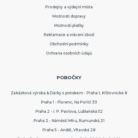
ORIGINÁLNÍ A VTIPNÉ DÁRKY
Prodejny a výdejní místa
Polštáře s potiskem
Možnosti dopravy
Hrnečky
Přáníčka
Možnosti platby
Šerpy s potiskem
Trička s potiskem
Zástěry s potiskem
Nažehlovačky
Pro ženy
Pro muže
DALŠÍ KATEGORIE
Reklamace a vrácení zboží
Obchodní podmínky
PTÁKOVINY, ŽERTY, SRANDIČKY
Kanadské žertíky
Ochrana osobních údajů
Prdy a hovínka
Falešná zranění
Zvířátka
Dekorace
DALŠÍ KATEGORIE
POBOČKY
PRO SPORTOVNÍ FANOUŠKY
Zakázková výroba & Dárky s potiskem - Praha 1, Křížovnická 8
Oblečení pro fandy
Make-up a doplnky
Praha 1 - Florenc, Na Poříčí 33
Praha 2 - I. P. Pavlova, Lublaňská 52
Praha 2 - Náměstí Míru, Rumunská 21
Praha 5 - Anděl, Vltavská 28