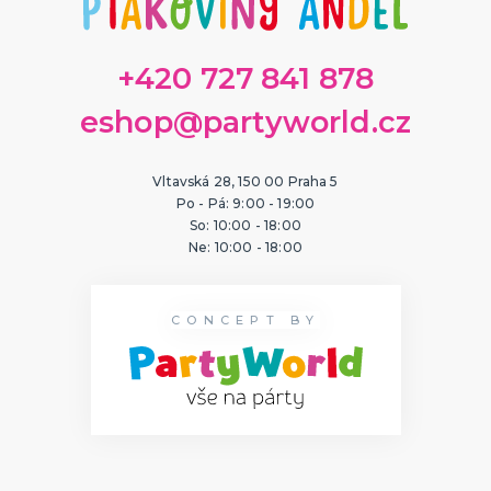
Čepice, čepičky, barety
Čarodějnice, strašidla
Země světa
Vtipné pokrývky hlavy
Dětské klobouky, helmy
Párty klobouky a čepice
Vánoční a zimní
Dobové, elegantní
DALŠÍ KATEGORIE
KARNEVALOVÉ MASKY
+420 727 841 878
Papírové masky
Gumové a strašidelné masky
eshop@partyworld.cz
Dětské masky
Škrabošky
DALŠÍ KATEGORIE
Vltavská 28, 150 00 Praha 5
Po - Pá: 9:00 - 19:00
HAVAJSKÁ PÁRTY
So: 10:00 - 18:00
Havajské kostýmy
Ne: 10:00 - 18:00
Havajské doplňky
Havajské věnce
Havajské sady
Havajské sukně
Havajské košile
DALŠÍ KATEGORIE
CONCEPT BY
KOSTÝMY NA TĚLO - MORPHSUITY, BODYSUITY
Morphsuits
Bodysuits
KONTAKTNÍ ČOČKY
Barevné kontaktní čočky