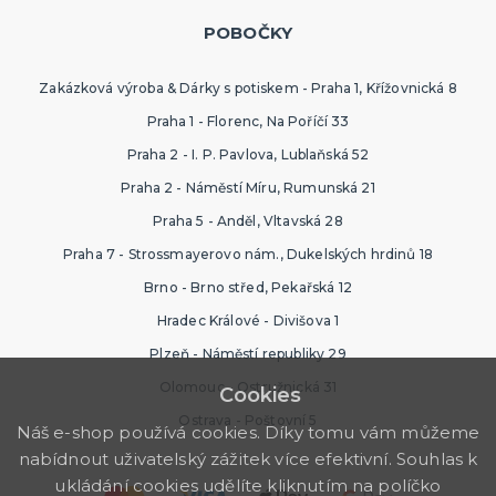
POBOČKY
Zakázková výroba & Dárky s potiskem - Praha 1, Křížovnická 8
Praha 1 - Florenc, Na Poříčí 33
Praha 2 - I. P. Pavlova, Lublaňská 52
Praha 2 - Náměstí Míru, Rumunská 21
Praha 5 - Anděl, Vltavská 28
Praha 7 - Strossmayerovo nám., Dukelských hrdinů 18
Brno - Brno střed, Pekařská 12
Hradec Králové - Divišova 1
Plzeň - Náměstí republiky 29
Olomouc - Ostružnická 31
Cookies
Ostrava - Poštovní 5
Náš e-shop používá cookies. Díky tomu vám můžeme
nabídnout uživatelský zážitek více efektivní. Souhlas k
ukládání cookies udělíte kliknutím na políčko