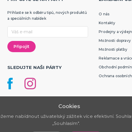
Přihlaste se k odběru tipů, nových produktů
O nás
a speciálních nabídek
Kontakty
Prodejny a výdejn
Možnosti dopravy
Možnosti platby
Reklamace a vráce
SLEDUJTE NAŠI PÁRTY
Obchodní podmín
Ochrana osobních
Cookies
me nabídnout uživatelský zážitek více efektivní. Souhlas 
„Souhlasím".