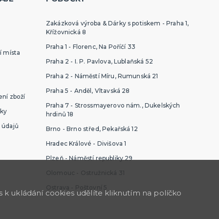
Zakázková výroba & Dárky s potiskem - Praha 1,
Křížovnická 8
Praha 1 - Florenc, Na Poříčí 33
í místa
Praha 2 - I. P. Pavlova, Lublaňská 52
Praha 2 - Náměstí Míru, Rumunská 21
Praha 5 - Anděl, Vltavská 28
ní zboží
Praha 7 - Strossmayerovo nám., Dukelských
ky
hrdinů 18
 údajů
Brno - Brno střed, Pekařská 12
Hradec Králové - Divišova 1
Plzeň - Náměstí republiky 29
Olomouc - Ostružnická 31
Ostrava - Poštovní 5
k ukládání cookies udělíte kliknutím na políčko