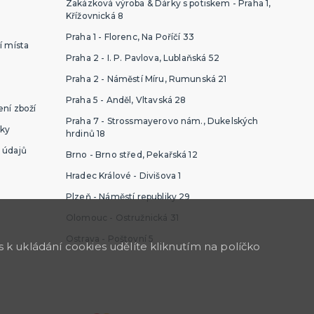
Zakázková výroba & Dárky s potiskem - Praha 1,
Křížovnická 8
Praha 1 - Florenc, Na Poříčí 33
í místa
Praha 2 - I. P. Pavlova, Lublaňská 52
Praha 2 - Náměstí Míru, Rumunská 21
Praha 5 - Anděl, Vltavská 28
ní zboží
Praha 7 - Strossmayerovo nám., Dukelských
ky
hrdinů 18
 údajů
Brno - Brno střed, Pekařská 12
Hradec Králové - Divišova 1
Plzeň - Náměstí republiky 29
Olomouc - Ostružnická 31
Ostrava - Poštovní 5
k ukládání cookies udělíte kliknutím na políčko