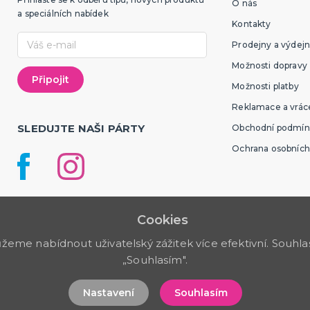
O nás
a speciálních nabídek
Kontakty
Prodejny a výdejn
Možnosti dopravy
Možnosti platby
Reklamace a vráce
SLEDUJTE NAŠI PÁRTY
Obchodní podmín
Ochrana osobních
Cookies
me nabídnout uživatelský zážitek více efektivní. Souhlas 
„Souhlasím".
Nastavení
Souhlasím