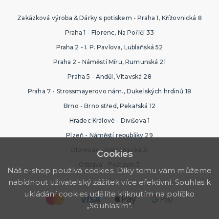
Zakázková výroba & Dárky s potiskem - Praha 1, Křížovnická 8
Praha 1 - Florenc, Na Poříčí 33
Praha 2 - I. P. Pavlova, Lublaňská 52
Praha 2 - Náměstí Míru, Rumunská 21
Praha 5 - Anděl, Vltavská 28
Praha 7 - Strossmayerovo nám., Dukelských hrdinů 18
Brno - Brno střed, Pekařská 12
Hradec Králové - Divišova 1
Plzeň - Náměstí republiky 29
Olomouc - Ostružnická 31
Cookies
Ostrava - Poštovní 5
Náš e-shop používá cookies. Díky tomu vám můžeme
nabídnout uživatelský zážitek více efektivní. Souhlas k
ukládání cookies udělíte kliknutím na políčko
„Souhlasím".