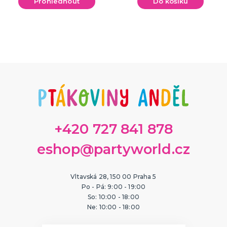
Prohlédnout
Do košíku
ORIGINÁLNÍ A VTIPNÉ DÁRKY
Polštáře s potiskem
Hrnečky
Přáníčka
Šerpy s potiskem
Trička s potiskem
Zástěry s potiskem
Nažehlovačky
Pro ženy
Pro muže
DALŠÍ KATEGORIE
PTÁKOVINY, ŽERTY, SRANDIČKY
Kanadské žertíky
Prdy a hovínka
Falešná zranění
Zvířátka
Dekorace
DALŠÍ KATEGORIE
+420 727 841 878
PRO SPORTOVNÍ FANOUŠKY
eshop@partyworld.cz
Oblečení pro fandy
Make-up a doplnky
Vltavská 28, 150 00 Praha 5
Po - Pá: 9:00 - 19:00
So: 10:00 - 18:00
Ne: 10:00 - 18:00