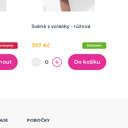
ě
Sukně s volánky - růžová
397 Kč
ostupný
Skladem
nout
Do košíku
AJE
POBOČKY