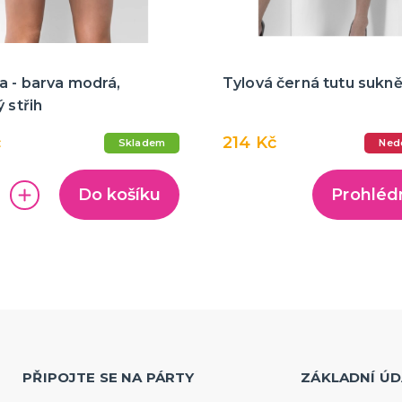
a - barva modrá,
Tylová černá tutu sukn
ý střih
č
214 Kč
Skladem
Ned
Do košíku
Prohléd
PŘIPOJTE SE NA PÁRTY
ZÁKLADNÍ ÚD