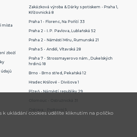
Zakázková výroba & Dárky s potiskem - Praha 1,
Křížovnická 8
Praha 1 - Florenc, Na Poříčí 33
í místa
Praha 2 - I. P. Pavlova, Lublaňská 52
Praha 2 - Náměstí Míru, Rumunská 21
Praha 5 - Anděl, Vltavská 28
ní zboží
Praha 7 - Strossmayerovo nám., Dukelských
ky
hrdinů 18
 údajů
Brno - Brno střed, Pekařská 12
Hradec Králové - Divišova 1
Plzeň - Náměstí republiky 29
Olomouc - Ostružnická 31
Ostrava - Poštovní 5
k ukládání cookies udělíte kliknutím na políčko