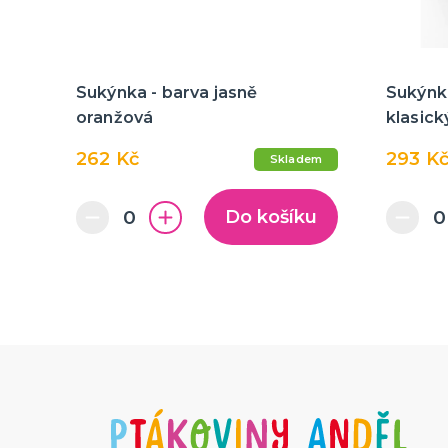
Sukýnka - barva jasně
Sukýnk
oranžová
klasick
262 Kč
293 K
Skladem
Do košíku