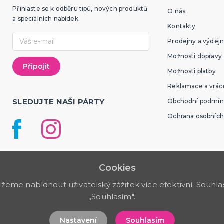
Přihlaste se k odběru tipů, nových produktů
O nás
a speciálních nabídek
Kontakty
Prodejny a výdejn
Možnosti dopravy
Možnosti platby
Reklamace a vráce
SLEDUJTE NAŠI PÁRTY
Obchodní podmín
Ochrana osobních
Cookies
me nabídnout uživatelský zážitek více efektivní. Souhlas 
„Souhlasím".
Nastavení
Souhlasím