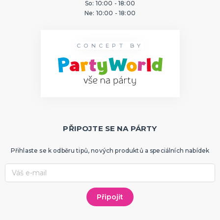
So: 10:00 - 18:00
ORIGINÁLNÍ A VTIPNÉ DÁRKY
Ne: 10:00 - 18:00
Polštáře s potiskem
Hrnečky
Přáníčka
CONCEPT BY
Šerpy s potiskem
Trička s potiskem
Zástěry s potiskem
Nažehlovačky
Pro ženy
Pro muže
DALŠÍ KATEGORIE
PTÁKOVINY, ŽERTY, SRANDIČKY
Kanadské žertíky
Prdy a hovínka
Falešná zranění
Zvířátka
Dekorace
DALŠÍ KATEGORIE
PŘIPOJTE SE NA PÁRTY
PRO SPORTOVNÍ FANOUŠKY
Oblečení pro fandy
Přihlaste se k odběru tipů, nových produktů a speciálních nabídek
Make-up a doplnky