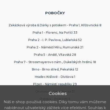
POBOČKY
Zakázková výroba & Dárky s potiskem - Praha 1, Křížovnická 8
Praha 1 - Florenc, Na Poříčí 33
Praha 2 - I. P. Pavlova, Lublaňská 52
Praha 2 - Náměstí Míru, Rumunská 21
Praha 5 - Anděl, Vltavská 28
Praha 7 - Strossmayerovo nám., Dukelských hrdinů 18
Brno - Brno střed, Pekařská 12
Hradec Králové - Divišova 1
Plzeň - Náměstí republiky 29
Olomouc - Ostružnická 31
Cookies
Ostrava - Poštovní 5
Náš e-shop používá cookies. Díky tomu vám můžeme
nabídnout uživatelský zážitek více efektivní. Souhlas k