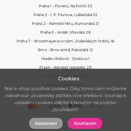
Praha 1 - Florenc, Na Poříčí 33
Praha 2 - I. P. Pavlova, Lublaňská 52
Praha 2 - Náměstí Míru, Rumunská 21
Praha 5 - Anděl, Vltavská 28
Praha 7 - Strossmayerovo nám., Dukelských hrdinů 18
Brno - Brno střed, Pekařská 12
Hradec Králové - Divišova 1
Plzeň - Náměstí republiky 29
Olomouc - Ostružnická 31
Cookies
Ostrava - Poštovní 5
Náš e-shop používá cookies. Díky tomu vám můžeme
nabídnout uživatelský zážitek více efektivní. Souhlas k
ukládání cookies udělíte kliknutím na políčko
„Souhlasím".
Nastavení
Souhlasím
© 2026 PartyWorld. Všechna práva vyhrazena.