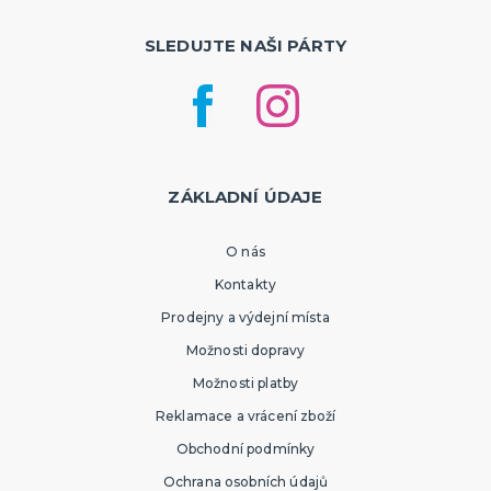
ORIGINÁLNÍ A VTIPNÉ DÁRKY
Polštáře s potiskem
SLEDUJTE NAŠI PÁRTY
Hrnečky
Přáníčka
Šerpy s potiskem
Trička s potiskem
Zástěry s potiskem
Nažehlovačky
Pro ženy
Pro muže
DALŠÍ KATEGORIE
PTÁKOVINY, ŽERTY, SRANDIČKY
Kanadské žertíky
ZÁKLADNÍ ÚDAJE
Prdy a hovínka
Falešná zranění
O nás
Zvířátka
Dekorace
DALŠÍ KATEGORIE
Kontakty
PRO SPORTOVNÍ FANOUŠKY
Prodejny a výdejní místa
Oblečení pro fandy
Možnosti dopravy
Make-up a doplnky
Možnosti platby
Reklamace a vrácení zboží
Obchodní podmínky
Ochrana osobních údajů