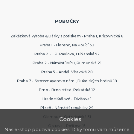
POBOČKY
Zakázková výroba & Dárky s potiskem - Praha 1, Křížovnická 8
Praha 1 - Florenc, Na Poříčí 33
Praha 2 - I. P. Pavlova, Lublaňská 52
Praha 2 - Náměstí Míru, Rumunská 21
Praha 5 - Anděl, Vltavská 28
Praha 7 - Strossmayerovo nám., Dukelských hrdinů 18
Brno - Brno střed, Pekařská 12
Hradec Králové - Divišova 1
Plzeň - Náměstí republiky 29
Olomouc - Ostružnická 31
Cookies
Ostrava - Poštovní 5
Náš e-shop používá cookies. Díky tomu vám můžeme