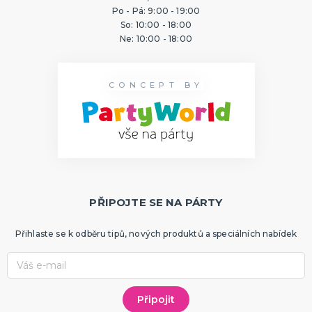
ORIGINÁLNÍ A VTIPNÉ DÁRKY
Po - Pá: 9:00 - 19:00
Polštáře s potiskem
So: 10:00 - 18:00
Ne: 10:00 - 18:00
Hrnečky
Přáníčka
Šerpy s potiskem
Trička s potiskem
Zástěry s potiskem
Nažehlovačky
Pro ženy
Pro muže
DALŠÍ KATEGORIE
CONCEPT BY
PTÁKOVINY, ŽERTY, SRANDIČKY
Kanadské žertíky
Prdy a hovínka
Falešná zranění
Zvířátka
Dekorace
DALŠÍ KATEGORIE
PRO SPORTOVNÍ FANOUŠKY
PŘIPOJTE SE NA PÁRTY
Oblečení pro fandy
Make-up a doplnky
Přihlaste se k odběru tipů, nových produktů a speciálních nabídek