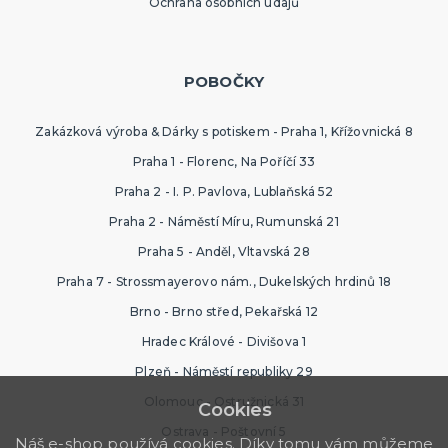
Ochrana osobních údajů
POBOČKY
Zakázková výroba & Dárky s potiskem - Praha 1, Křížovnická 8
Praha 1 - Florenc, Na Poříčí 33
Praha 2 - I. P. Pavlova, Lublaňská 52
Praha 2 - Náměstí Míru, Rumunská 21
Praha 5 - Anděl, Vltavská 28
Praha 7 - Strossmayerovo nám., Dukelských hrdinů 18
Brno - Brno střed, Pekařská 12
Hradec Králové - Divišova 1
Plzeň - Náměstí republiky 29
Olomouc - Ostružnická 31
Cookies
Ostrava - Poštovní 5
Náš e-shop používá cookies. Díky tomu vám můžeme