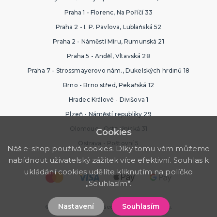
Praha 1 - Florenc, Na Poříčí 33
Praha 2 - I. P. Pavlova, Lublaňská 52
Praha 2 - Náměstí Míru, Rumunská 21
Praha 5 - Anděl, Vltavská 28
Praha 7 - Strossmayerovo nám., Dukelských hrdinů 18
Brno - Brno střed, Pekařská 12
Hradec Králové - Divišova 1
Plzeň - Náměstí republiky 29
Olomouc - Ostružnická 31
Cookies
Ostrava - Poštovní 5
Náš e-shop používá cookies. Díky tomu vám můžeme
nabídnout uživatelský zážitek více efektivní. Souhlas k
ukládání cookies udělíte kliknutím na políčko
„Souhlasím".
Nastavení
Souhlasím
© 2026 PartyWorld. Všechna práva vyhrazena.