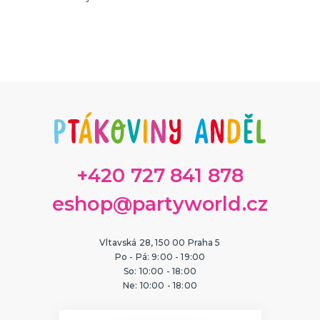
Čepice, čepičky, barety
Čarodějnice, strašidla
Země světa
Vtipné pokrývky hlavy
Dětské klobouky, helmy
Párty klobouky a čepice
Vánoční a zimní
Dobové, elegantní
DALŠÍ KATEGORIE
KARNEVALOVÉ MASKY
Papírové masky
Gumové a strašidelné masky
Dětské masky
Škrabošky
DALŠÍ KATEGORIE
HAVAJSKÁ PÁRTY
Havajské kostýmy
Havajské doplňky
+420 727 841 878
Havajské věnce
eshop@partyworld.cz
Havajské sady
Havajské sukně
Havajské košile
DALŠÍ KATEGORIE
KOSTÝMY NA TĚLO - MORPHSUITY, BODYSUITY
Vltavská 28, 150 00 Praha 5
Morphsuits
Po - Pá: 9:00 - 19:00
Bodysuits
So: 10:00 - 18:00
Ne: 10:00 - 18:00
KONTAKTNÍ ČOČKY
Barevné kontaktní čočky