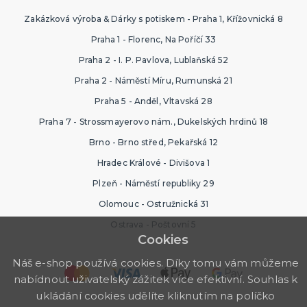
Zakázková výroba & Dárky s potiskem - Praha 1, Křížovnická 8
Praha 1 - Florenc, Na Poříčí 33
Praha 2 - I. P. Pavlova, Lublaňská 52
Praha 2 - Náměstí Míru, Rumunská 21
Praha 5 - Anděl, Vltavská 28
Praha 7 - Strossmayerovo nám., Dukelských hrdinů 18
Brno - Brno střed, Pekařská 12
Hradec Králové - Divišova 1
Plzeň - Náměstí republiky 29
Olomouc - Ostružnická 31
Ostrava - Poštovní 5
Cookies
Náš e-shop používá cookies. Díky tomu vám můžeme
nabídnout uživatelský zážitek více efektivní. Souhlas k
ukládání cookies udělíte kliknutím na políčko