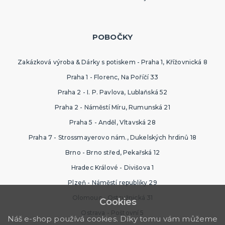
POBOČKY
Zakázková výroba & Dárky s potiskem - Praha 1, Křížovnická 8
Praha 1 - Florenc, Na Poříčí 33
Praha 2 - I. P. Pavlova, Lublaňská 52
Praha 2 - Náměstí Míru, Rumunská 21
Praha 5 - Anděl, Vltavská 28
Praha 7 - Strossmayerovo nám., Dukelských hrdinů 18
Brno - Brno střed, Pekařská 12
Hradec Králové - Divišova 1
Plzeň - Náměstí republiky 29
Olomouc - Ostružnická 31
Cookies
Ostrava - Poštovní 5
Náš e-shop používá cookies. Díky tomu vám můžeme