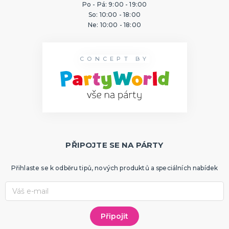
Po - Pá: 9:00 - 19:00
ORIGINÁLNÍ A VTIPNÉ DÁRKY
So: 10:00 - 18:00
Polštáře s potiskem
Ne: 10:00 - 18:00
Hrnečky
Přáníčka
Šerpy s potiskem
Trička s potiskem
Zástěry s potiskem
Nažehlovačky
Pro ženy
Pro muže
DALŠÍ KATEGORIE
CONCEPT BY
PTÁKOVINY, ŽERTY, SRANDIČKY
Kanadské žertíky
Prdy a hovínka
Falešná zranění
Zvířátka
Dekorace
DALŠÍ KATEGORIE
PŘIPOJTE SE NA PÁRTY
PRO SPORTOVNÍ FANOUŠKY
Oblečení pro fandy
Make-up a doplnky
Přihlaste se k odběru tipů, nových produktů a speciálních nabídek