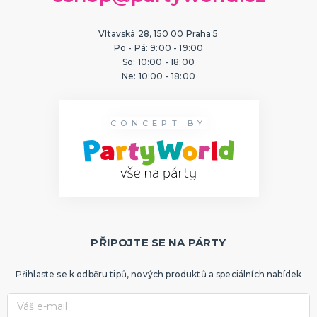
ORIGINÁLNÍ A VTIPNÉ DÁRKY
Polštáře s potiskem
Vltavská 28, 150 00 Praha 5
Hrnečky
Po - Pá: 9:00 - 19:00
Přáníčka
So: 10:00 - 18:00
Šerpy s potiskem
Trička s potiskem
Zástěry s potiskem
Nažehlovačky
Pro ženy
Pro muže
DALŠÍ KATEGORIE
Ne: 10:00 - 18:00
PTÁKOVINY, ŽERTY, SRANDIČKY
Kanadské žertíky
CONCEPT BY
Prdy a hovínka
Falešná zranění
Zvířátka
Dekorace
DALŠÍ KATEGORIE
PRO SPORTOVNÍ FANOUŠKY
Oblečení pro fandy
Make-up a doplnky
PŘIPOJTE SE NA PÁRTY
Přihlaste se k odběru tipů, nových produktů a speciálních nabídek