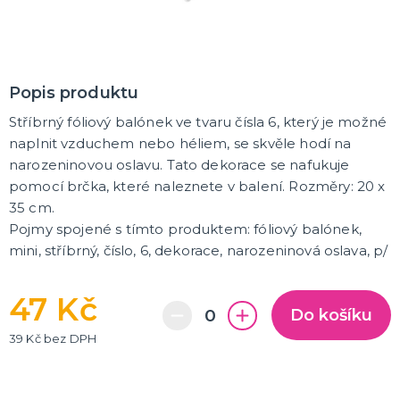
Pálení čarodějnic
Rukavice
Pláště
Zbraně
Zuby
Brýle
Další doplňky
Pirátské a námořnické
Kovbojské a indiánské
Punčochy, podvazky, návleky, legíny
Čelenky
Koruny, korunky
DALŠÍ KATEGORIE
MAKE-UP, UMĚLÉ ŘASY A DEKORACE NA KŮŽI
Popis produktu
Vodou ředitelná líčidla
Stříbrný fóliový balónek ve tvaru čísla 6, který je možné
Olejová líčidla
naplnit vzduchem nebo héliem, se skvěle hodí na
Hororové efekty
Umělé řasy, tetování a rtěnky
DALŠÍ KATEGORIE
narozeninovou oslavu. Tato dekorace se nafukuje
pomocí brčka, které naleznete v balení. Rozměry: 20 x
PARUKY, PŘÍČESKY, VOUSY
35 cm.
Dámské - profesionální kvalita
Pojmy spojené s tímto produktem: fóliový balónek,
Afro paruky
mini, stříbrný, číslo, 6, dekorace, narozeninová oslava, p/
Dámské karnevalové paruky
Pánské karnevalové paruky
Knírky a vousy
Barevné spreje na vlasy a tělo
Příčesky
DALŠÍ KATEGORIE
47 Kč
Do košíku
KLOBOUKY, PŘILBY A ČEPICE
39 Kč bez DPH
Sombréra, slamáky
Helmy, přilby
Podle profese