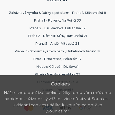
Zakázková výroba & Dárky s potiskem - Praha 1, Křížovnická 8
Praha 1 - Florenc, Na Poříčí 33
Praha 2 - I. P. Pavlova, Lublaňská 52
Praha 2 - Náměstí Míru, Rumunská 21
Praha 5 - Anděl, Vltavská 28
Praha 7 - Strossmayerovo nám., Dukelských hrdinů 18
Brno - Brno střed, Pekařská 12
Hradec Králové - Divišova 1
Plzeň - Náměstí republiky 29
Olomouc - Ostružnická 31
Cookies
Ostrava - Poštovní 5
Náš e-shop používá cookies. Díky tomu vám můžeme
nabídnout uživatelský zážitek více efektivní. Souhlas k
ukládání cookies udělíte kliknutím na políčko
„Souhlasím".