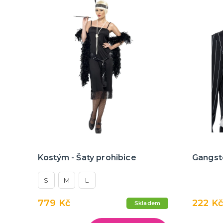
Kostým - Šaty prohibice
Gangste
S
M
L
779 Kč
222 Kč
Skladem