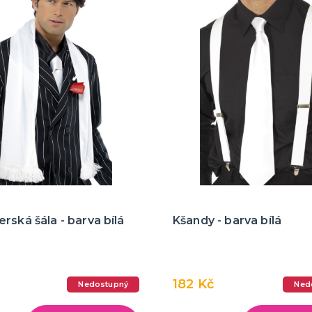
rská šála - barva bílá
Kšandy - barva bílá
182 Kč
Nedostupný
Ned