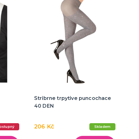
Stribrne trpytive puncochace
40 DEN
206 Kč
ostupný
Skladem