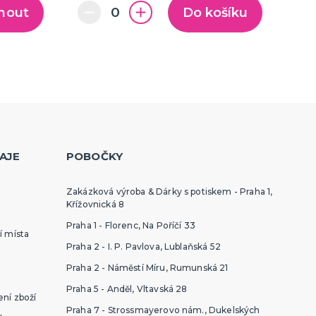
nout
Do košíku
AJE
POBOČKY
Zakázková výroba & Dárky s potiskem - Praha 1,
Křížovnická 8
Praha 1 - Florenc, Na Poříčí 33
í místa
Praha 2 - I. P. Pavlova, Lublaňská 52
Praha 2 - Náměstí Míru, Rumunská 21
Praha 5 - Anděl, Vltavská 28
ní zboží
Praha 7 - Strossmayerovo nám., Dukelských