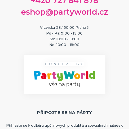
+420 727 841 878
ORIGINÁLNÍ A VTIPNÉ DÁRKY
eshop@partyworld.cz
Polštáře s potiskem
Hrnečky
Přáníčka
Vltavská 28, 150 00 Praha 5
Šerpy s potiskem
Trička s potiskem
Zástěry s potiskem
Nažehlovačky
Pro ženy
Pro muže
DALŠÍ KATEGORIE
Po - Pá: 9:00 - 19:00
So: 10:00 - 18:00
PTÁKOVINY, ŽERTY, SRANDIČKY
Ne: 10:00 - 18:00
Kanadské žertíky
Prdy a hovínka
Falešná zranění
CONCEPT BY
Zvířátka
Dekorace
DALŠÍ KATEGORIE
PRO SPORTOVNÍ FANOUŠKY
Oblečení pro fandy
Make-up a doplnky
PŘIPOJTE SE NA PÁRTY
Přihlaste se k odběru tipů, nových produktů a speciálních nabídek