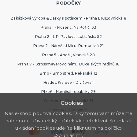
POBOČKY
Zakázková výroba & Dárky s potiskem - Praha 1, Křížovnická 8
Praha 1 - Florenc, Na Poříčí 33
Praha 2 - I. P. Pavlova, Lublaňská 52
Praha 2 - Náměstí Míru, Rumunská 21
Praha 5 - Anděl, Vltavská 28
Praha 7 - Strossmayerovo nám., Dukelských hrdinů 18
Brno - Brno střed, Pekařská 12
Hradec Králové - Divišova 1
Plzeň - Náměstí republiky 29
Olomouc - Ostružnická 31
Cookies
Ostrava - Poštovní 5
Náš e-shop používá cookies. Díky tomu vám můžeme
nabídnout uživatelský zážitek více efektivní. Souhlas k
ukládání cookies udělíte kliknutím na políčko
„Souhlasím".