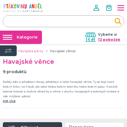
Vyberte si
Kategorie
12 poboček
Úvod
Havajská párty
Havajské věnce
Půjčovna kostýmů
ROZLUČKA SE SVOBODOU, SVATBA
Havajské věnce
Doplňky pro ženicha
Párty výzdoba na klíč
Svatební dekorace, výzdoba a dárky
Nafukování balónků
9
produktů
Doplňky pro družičky a mládence
Výzdoba a dekorace
Dárky pro snoubence
Dopňky pro nevěstu
DALŠÍ KATEGORIE
Prodejny
Každý, kdo si představí Havaj, představí si také havajské věnce. Ty se dají nosit
kolem krku, na hlavě, ale také třeba kolem kotníku nebo kolem pasu. A právě
Rozvoz
takové krásné a slušivé věnečky a věnce v duchu havajských exotických krásek si
HALLOWEEN A HOROROVÁ PÁRTY
zde můžete vybrat.
Párty Blog
Hororová líčidla a efekty
číst více
Dekorace a výzdoba
O nás
Strašidelné kontaktní čočky
Kariéra
Masky a škrabošky
Dámské kostýmy
Pánské kostýmy
Dětské kostýmy
Doplňky a rekvizity
DALŠÍ KATEGORIE
Kontakt