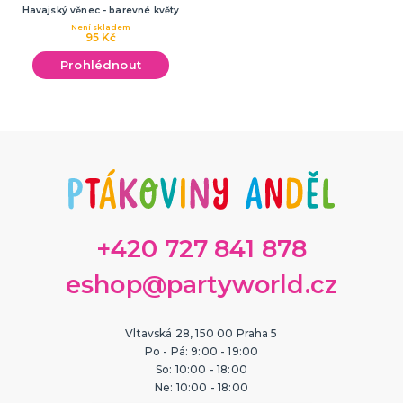
ORIGINÁLNÍ A VTIPNÉ DÁRKY
Havajský věnec - barevné květy
Není skladem
Polštáře s potiskem
95 Kč
Hrnečky
Prohlédnout
Přáníčka
Šerpy s potiskem
Trička s potiskem
Zástěry s potiskem
Nažehlovačky
Pro ženy
Pro muže
DALŠÍ KATEGORIE
PTÁKOVINY, ŽERTY, SRANDIČKY
Kanadské žertíky
Prdy a hovínka
Falešná zranění
Zvířátka
Dekorace
DALŠÍ KATEGORIE
+420 727 841 878
PRO SPORTOVNÍ FANOUŠKY
Oblečení pro fandy
eshop@partyworld.cz
Make-up a doplnky
Vltavská 28, 150 00 Praha 5
Po - Pá: 9:00 - 19:00
So: 10:00 - 18:00
Ne: 10:00 - 18:00