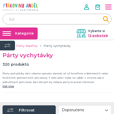
Vyberte si
Kategorie
12 poboček
Úvod
Párty doplňky
Párty vychytávky
Půjčovna kostýmů
ROZLUČKA SE SVOBODOU, SVATBA
Párty vychytávky
Doplňky pro ženicha
Párty výzdoba na klíč
Svatební dekorace, výzdoba a dárky
Nafukování balónků
320
produktů
Doplňky pro družičky a mládence
Výzdoba a dekorace
Dárky pro snoubence
Dopňky pro nevěstu
DALŠÍ KATEGORIE
Prodejny
Party vychytávky vám uberou spoustu starostí, ať už hovoříme o dekoracích nebo
funkčních pomocnících pro oslavy. V této sekci máte na výběr z mnoha sad a
Rozvoz
jednotlivých pomůcek, bez kterých by nebyla party to pravé ořechové.
HALLOWEEN A HOROROVÁ PÁRTY
číst více
Párty Blog
Hororová líčidla a efekty
Dekorace a výzdoba
O nás
Strašidelné kontaktní čočky
Kariéra
Masky a škrabošky
Dámské kostýmy
Pánské kostýmy
Dětské kostýmy
Doplňky a rekvizity
DALŠÍ KATEGORIE
Filtrovat
Kontakt