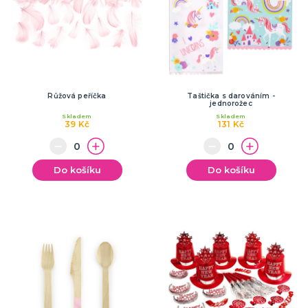
Růžová peříčka
Taštička s darováním -
jednorožec
Skladem
Skladem
39 Kč
131 Kč
Do košíku
Do košíku