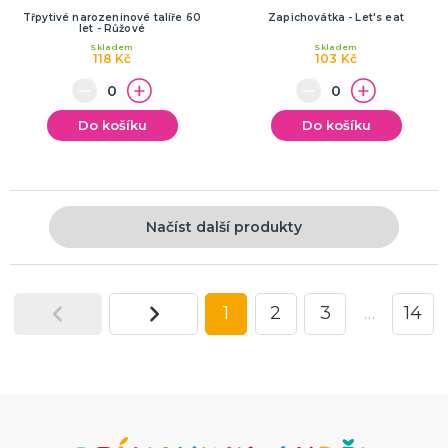
Třpytivé narozeninové talíře 60
Zapichovátka - Let's eat
let - Růžové
Skladem
Skladem
118 Kč
103 Kč
Do košíku
Do košíku
Načíst další produkty
1
2
3
…
14