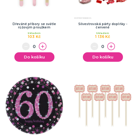
Dřevěné příbory se světle
Silvestrovská párty doplňky -
růžovým proužkem
červené
Skladem
Skladem
103 Kč
1 136 Kč
Do košíku
Do košíku