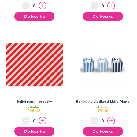
Do košíku
Do košíku
Balící papír - proužky
Boxíky na sladkosti Little Plane
Skladem
Skladem
126 Kč
79 Kč
Do košíku
Do košíku