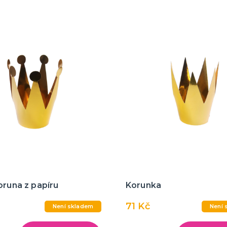
oruna z papíru
Korunka
71 Kč
Není skladem
Není 