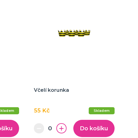
Včelí korunka
55 Kč
Skladem
Skladem
ošíku
Do košíku