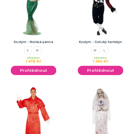
Kostým - Mořská panna
Kostým - Gotický harlekýn
S
M
M
L
Skladem
Skladem
1 478 Kč
1 264 Kč
Prohlédnout
Prohlédnout