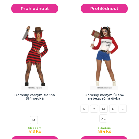
Prohlédnout
Prohlédnout
Dámský kostým slečna
Dámský kostým Šíleně
Střihoruká
nebezpečná dívka
S
M
M
L
L
XL
M
Skladem
Skladem
413 Kč
484 Kč