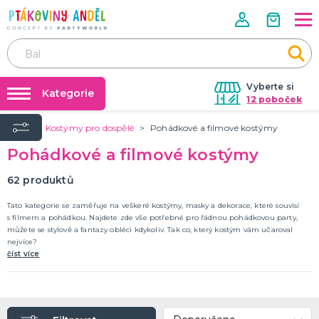
Vyberte si
Kategorie
12 poboček
Úvod
Kostýmy pro dospělé
Pohádkové a filmové kostýmy
Půjčovna kostýmů
ROZLUČKA SE SVOBODOU, SVATBA
Pohádkové a filmové kostýmy
Doplňky pro ženicha
Párty výzdoba na klíč
Svatební dekorace, výzdoba a dárky
Nafukování balónků
62
produktů
Doplňky pro družičky a mládence
Výzdoba a dekorace
Dárky pro snoubence
Dopňky pro nevěstu
DALŠÍ KATEGORIE
Prodejny
Tato kategorie se zaměřuje na veškeré kostýmy, masky a dekorace, které souvisí
s filmem a pohádkou. Najdete zde vše potřebné pro řádnou pohádkovou party,
Rozvoz
můžete se stylově a fantazy obléci kdykoliv. Tak co, který kostým vám učaroval
HALLOWEEN A HOROROVÁ PÁRTY
nejvíce?
Párty Blog
Hororová líčidla a efekty
číst více
Dekorace a výzdoba
O nás
Strašidelné kontaktní čočky
Kariéra
Masky a škrabošky
Dámské kostýmy
Pánské kostýmy
Dětské kostýmy
Doplňky a rekvizity
DALŠÍ KATEGORIE
Kontakt