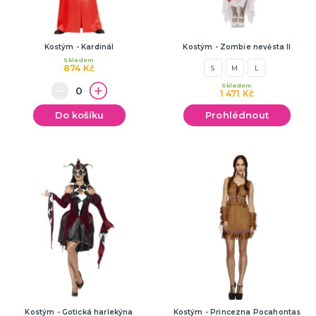
Kostým - Kardinál
Kostým - Zombie nevěsta II
Skladem
874 Kč
S
M
L
Skladem
1 471 Kč
Do košíku
Prohlédnout
Kostým - Gotická harlekýna
Kostým - Princezna Pocahontas