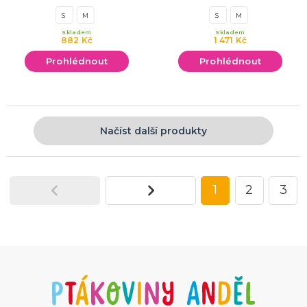
S
M
S
M
Skladem
Skladem
882 Kč
1 471 Kč
Prohlédnout
Prohlédnout
Načíst další produkty
1
2
3