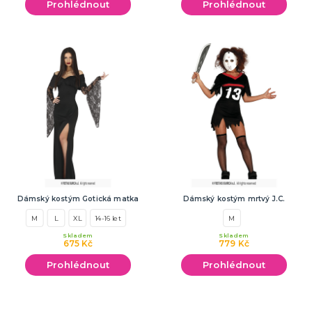
Prohlédnout
Prohlédnout
Dámský kostým Gotická matka
Dámský kostým mrtvý J.C.
M
L
XL
14-16 let
M
Skladem
Skladem
675 Kč
779 Kč
Prohlédnout
Prohlédnout