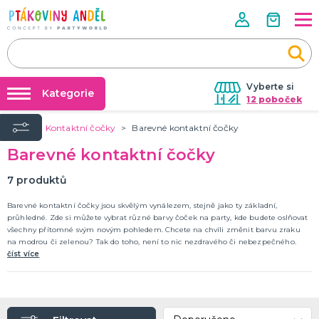
Vyberte si
Kategorie
12 poboček
Úvod
Kontaktní čočky
Barevné kontaktní čočky
Půjčovna kostýmů
ROZLUČKA SE SVOBODOU, SVATBA
Barevné kontaktní čočky
Doplňky pro ženicha
Párty výzdoba na klíč
Svatební dekorace, výzdoba a dárky
Nafukování balónků
7
produktů
Doplňky pro družičky a mládence
Výzdoba a dekorace
Dárky pro snoubence
Dopňky pro nevěstu
DALŠÍ KATEGORIE
Prodejny
Barevné kontaktní čočky jsou skvělým vynálezem, stejně jako ty základní,
průhledné. Zde si můžete vybrat různé barvy čoček na party, kde budete oslňovat
Rozvoz
všechny přítomné svým novým pohledem. Chcete na chvíli změnit barvu zraku
HALLOWEEN A HOROROVÁ PÁRTY
na modrou či zelenou? Tak do toho, není to nic nezdravého či nebezpečného.
Párty Blog
Hororová líčidla a efekty
číst více
Dekorace a výzdoba
O nás
Strašidelné kontaktní čočky
Kariéra
Masky a škrabošky
Dámské kostýmy
Pánské kostýmy
Dětské kostýmy
Doplňky a rekvizity
DALŠÍ KATEGORIE
Kontakt