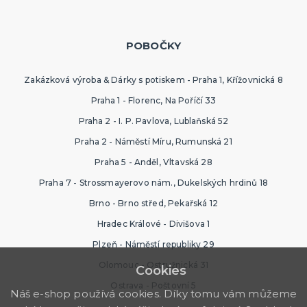
POBOČKY
Zakázková výroba & Dárky s potiskem - Praha 1, Křížovnická 8
Praha 1 - Florenc, Na Poříčí 33
Praha 2 - I. P. Pavlova, Lublaňská 52
Praha 2 - Náměstí Míru, Rumunská 21
Praha 5 - Anděl, Vltavská 28
Praha 7 - Strossmayerovo nám., Dukelských hrdinů 18
Brno - Brno střed, Pekařská 12
Hradec Králové - Divišova 1
Plzeň - Náměstí republiky 29
Olomouc - Ostružnická 31
Cookies
Ostrava - Poštovní 5
Náš e-shop používá cookies. Díky tomu vám můžeme