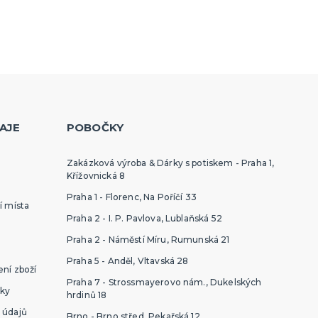
AJE
POBOČKY
Zakázková výroba & Dárky s potiskem - Praha 1,
Křížovnická 8
Praha 1 - Florenc, Na Poříčí 33
í místa
Praha 2 - I. P. Pavlova, Lublaňská 52
Praha 2 - Náměstí Míru, Rumunská 21
Praha 5 - Anděl, Vltavská 28
ní zboží
Praha 7 - Strossmayerovo nám., Dukelských
ky
hrdinů 18
 údajů
Brno - Brno střed, Pekařská 12