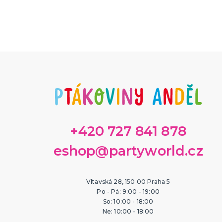
Originální a vtipné dárky
Ptákovi
Polštáře s potiskem
Kanadsk
Hrnečky
Prdy a h
Přáníčka
Falešná 
další kategorie
další ka
Šerpy s potiskem
Trička s potiskem
Zástěry s potiskem
Nažehlovačky
Pro ženy
Pro muže
Zvířátka
Dekorac
+420 727 841 878
eshop@partyworld.cz
Vltavská 28, 150 00 Praha 5
Po - Pá: 9:00 - 19:00
So: 10:00 - 18:00
Ne: 10:00 - 18:00