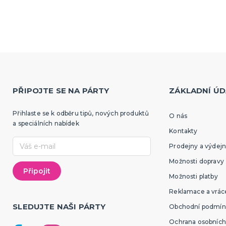
ny, žerty, srandičky
Pro sportovní fanoušky
é žertíky
Oblečení pro fandy
ovínka
Make-up a doplnky
zranění
tegorie
e
PŘIPOJTE SE NA PÁRTY
ZÁKLADNÍ ÚD
Přihlaste se k odběru tipů, nových produktů
O nás
a speciálních nabídek
Kontakty
Prodejny a výdejn
Možnosti dopravy
Možnosti platby
Reklamace a vráce
SLEDUJTE NAŠI PÁRTY
Obchodní podmín
Ochrana osobních