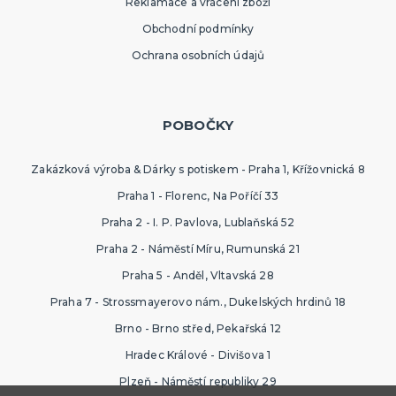
Reklamace a vrácení zboží
Obchodní podmínky
Ochrana osobních údajů
POBOČKY
Zakázková výroba & Dárky s potiskem - Praha 1, Křížovnická 8
Praha 1 - Florenc, Na Poříčí 33
Praha 2 - I. P. Pavlova, Lublaňská 52
Praha 2 - Náměstí Míru, Rumunská 21
Praha 5 - Anděl, Vltavská 28
Praha 7 - Strossmayerovo nám., Dukelských hrdinů 18
Brno - Brno střed, Pekařská 12
Hradec Králové - Divišova 1
Plzeň - Náměstí republiky 29