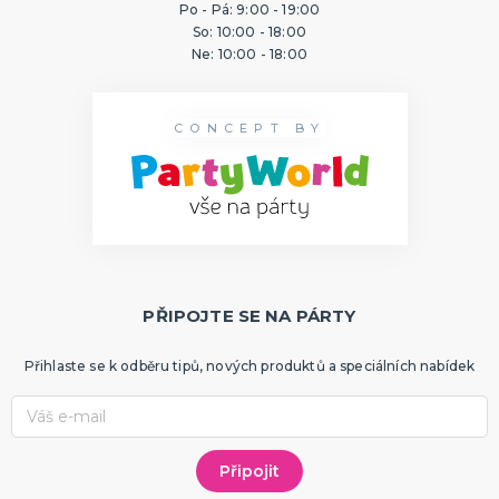
Po - Pá: 9:00 - 19:00
ORIGINÁLNÍ A VTIPNÉ DÁRKY
So: 10:00 - 18:00
Polštáře s potiskem
Ne: 10:00 - 18:00
Hrnečky
Přáníčka
Šerpy s potiskem
Trička s potiskem
Zástěry s potiskem
Nažehlovačky
Pro ženy
Pro muže
DALŠÍ KATEGORIE
CONCEPT BY
PTÁKOVINY, ŽERTY, SRANDIČKY
Kanadské žertíky
Prdy a hovínka
Falešná zranění
Zvířátka
Dekorace
DALŠÍ KATEGORIE
PŘIPOJTE SE NA PÁRTY
PRO SPORTOVNÍ FANOUŠKY
Oblečení pro fandy
Make-up a doplnky
Přihlaste se k odběru tipů, nových produktů a speciálních nabídek