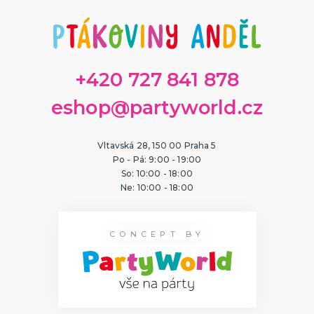
ORIGINÁLNÍ A VTIPNÉ DÁRKY
Polštáře s potiskem
Hrnečky
Přáníčka
Šerpy s potiskem
Trička s potiskem
Zástěry s potiskem
Nažehlovačky
Pro ženy
Pro muže
DALŠÍ KATEGORIE
+420 727 841 878
eshop@partyworld.cz
PTÁKOVINY, ŽERTY, SRANDIČKY
Kanadské žertíky
Prdy a hovínka
Vltavská 28, 150 00 Praha 5
Falešná zranění
Po - Pá: 9:00 - 19:00
Zvířátka
Dekorace
DALŠÍ KATEGORIE
So: 10:00 - 18:00
Ne: 10:00 - 18:00
PRO SPORTOVNÍ FANOUŠKY
Oblečení pro fandy
Make-up a doplnky
CONCEPT BY