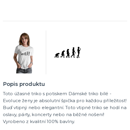
Pálení čarodějnic
Rukavice
Pláště
Zbraně
Zuby
Brýle
Další doplňky
Pirátské a námořnické
Kovbojské a indiánské
Punčochy, podvazky, návleky, legíny
Čelenky
Koruny, korunky
DALŠÍ KATEGORIE
MAKE-UP, UMĚLÉ ŘASY A DEKORACE NA KŮŽI
Vodou ředitelná líčidla
Olejová líčidla
Hororové efekty
Umělé řasy, tetování a rtěnky
DALŠÍ KATEGORIE
PARUKY, PŘÍČESKY, VOUSY
Dámské - profesionální kvalita
Afro paruky
Popis produktu
Dámské karnevalové paruky
Pánské karnevalové paruky
Knírky a vousy
Barevné spreje na vlasy a tělo
Příčesky
DALŠÍ KATEGORIE
Toto úžasné triko s potiskem Dámské triko bílé -
Evoluce ženy je absolutní špička pro každou příležitost!
KLOBOUKY, PŘILBY A ČEPICE
Buď vtipný nebo elegantní. Toto vtipné triko se hodí na
Sombréra, slamáky
oslavy, párty, koncerty nebo na běžné nošení!
Helmy, přilby
Vyrobeno z kvalitní 100% bavlny.
Podle profese