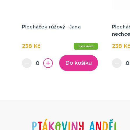
Plecháček růžový - Jana
Plecháč
nechce
238 Kč
238 K
Skladem
Do košíku