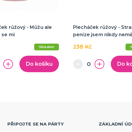
ek růžový - Můžu ale
Plecháček růžový - Stra
 se mi
peníze jsem nikdy nemě
č
238 Kč
Skladem
Do košíku
Do k
PŘIPOJTE SE NA PÁRTY
ZÁKLADNÍ ÚD