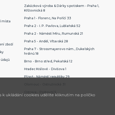
Zakázková výroba & Dárky s potiskem - Praha 1,
Křížovnická 8
Praha 1 - Florenc, Na Poříčí 33
í místa
Praha 2 - I. P. Pavlova, Lublaňská 52
Praha 2 - Náměstí Míru, Rumunská 21
Praha 5 - Anděl, Vltavská 28
ní zboží
Praha 7 - Strossmayerovo nám., Dukelských
ky
hrdinů 18
 údajů
Brno - Brno střed, Pekařská 12
Hradec Králové - Divišova 1
Plzeň - Náměstí republiky 29
Olomouc - Ostružnická 31
Ostrava - Poštovní 5
k ukládání cookies udělíte kliknutím na políčko