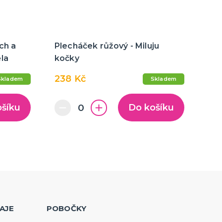
ch a
Plecháček růžový - Miluju
la
kočky
238 Kč
Skladem
Skladem
ošíku
Do košíku
AJE
POBOČKY