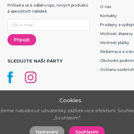
Přihlaste se k odběru tipů, nových produktů
O nás
a speciálních nabídek
Kontakty
Prodejny a výdejn
Možnosti dopravy
Možnosti platby
Reklamace a vráce
SLEDUJTE NAŠI PÁRTY
Obchodní podmín
Ochrana osobních
Cookies
me nabídnout uživatelský zážitek více efektivní. Souhlas 
„Souhlasím".
Nastavení
Souhlasím