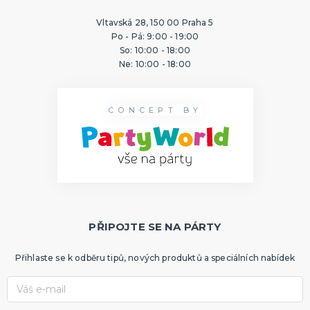
ORIGINÁLNÍ A VTIPNÉ DÁRKY
Vltavská 28, 150 00 Praha 5
Polštáře s potiskem
Po - Pá: 9:00 - 19:00
Hrnečky
So: 10:00 - 18:00
Přáníčka
Ne: 10:00 - 18:00
Šerpy s potiskem
Trička s potiskem
Zástěry s potiskem
Nažehlovačky
Pro ženy
Pro muže
DALŠÍ KATEGORIE
PTÁKOVINY, ŽERTY, SRANDIČKY
CONCEPT BY
Kanadské žertíky
Prdy a hovínka
Falešná zranění
Zvířátka
Dekorace
DALŠÍ KATEGORIE
PRO SPORTOVNÍ FANOUŠKY
Oblečení pro fandy
PŘIPOJTE SE NA PÁRTY
Make-up a doplnky
Přihlaste se k odběru tipů, nových produktů a speciálních nabídek