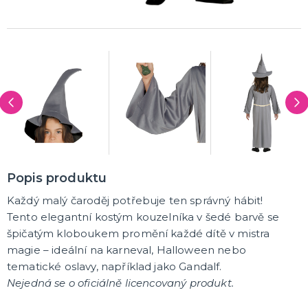
Pálení čarodějnic
Rukavice
Pláště
Zbraně
Zuby
Brýle
Další doplňky
Pirátské a námořnické
Kovbojské a indiánské
Punčochy, podvazky, návleky, legíny
Čelenky
Koruny, korunky
DALŠÍ KATEGORIE
MAKE-UP, UMĚLÉ ŘASY A DEKORACE NA KŮŽI
Vodou ředitelná líčidla
Olejová líčidla
Hororové efekty
Umělé řasy, tetování a rtěnky
DALŠÍ KATEGORIE
PARUKY, PŘÍČESKY, VOUSY
Dámské - profesionální kvalita
Popis produktu
Afro paruky
Každý malý čaroděj potřebuje ten správný hábit!
Dámské karnevalové paruky
Tento elegantní kostým kouzelníka v šedé barvě se
Pánské karnevalové paruky
Knírky a vousy
Barevné spreje na vlasy a tělo
Příčesky
DALŠÍ KATEGORIE
špičatým kloboukem promění každé dítě v mistra
magie – ideální na karneval, Halloween nebo
KLOBOUKY, PŘILBY A ČEPICE
tematické oslavy, například jako Gandalf.
Sombréra, slamáky
Nejedná se o oficiálně licencovaný produkt.
Helmy, přilby
Podle profese