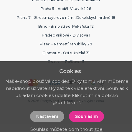
Praha 5 - Anděl, Vltavská 28
Praha 7 - Strossmayerovo nám., Dukelských hrdinů 18
Brno - Brno střed, Pekařská 12
Hradec Králové - Divišova 1
Plzeň - Náměstí republiky 29
Olomouc - Ostružnická 31
Ostrava - Poštovní 5
Cookies
Náš e-shop používá cookies. Díky tomu vám můžeme
nabídnout uživatelský zážitek více efektivní. Souhlas k
ukládání cookies udělíte kliknutím na políčko
© 2026 PartyWorld. Všechna práva vyhrazena.
„Souhlasím".
Nastavení
Souhlasím
Souhlas můžete odmítnout
zde
.