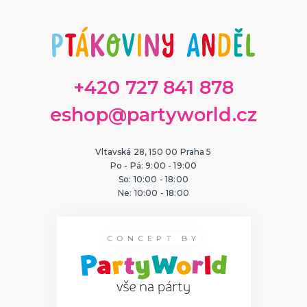
ORIGINÁLNÍ A VTIPNÉ DÁRKY
Polštáře s potiskem
Hrnečky
Přáníčka
Šerpy s potiskem
Trička s potiskem
Zástěry s potiskem
Nažehlovačky
Pro ženy
Pro muže
DALŠÍ KATEGORIE
+420 727 841 878
PTÁKOVINY, ŽERTY, SRANDIČKY
eshop@partyworld.cz
Kanadské žertíky
Prdy a hovínka
Falešná zranění
Vltavská 28, 150 00 Praha 5
Zvířátka
Dekorace
DALŠÍ KATEGORIE
Po - Pá: 9:00 - 19:00
So: 10:00 - 18:00
Ne: 10:00 - 18:00
PRO SPORTOVNÍ FANOUŠKY
Oblečení pro fandy
Make-up a doplnky
CONCEPT BY