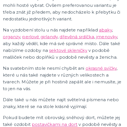
Pálení čarodějnic
mohli hosté vybrat. Ovšem preferovanou variantu je
Rukavice
třeba znát již předem, aby nedocházelo k přebytku či
Pláště
Zbraně
Zuby
Brýle
Další doplňky
Pirátské a námořnické
Kovbojské a indiánské
Punčochy, podvazky, návleky, legíny
Čelenky
Koruny, korunky
DALŠÍ KATEGORIE
nedostatku jednotlivých variant.
MAKE-UP, UMĚLÉ ŘASY A DEKORACE NA KŮŽI
Na vyzdobení stolu u nás najdete například
abaky
,
Vodou ředitelná líčidla
organzy
,
perlové girlandy
,
dřevěná srdíčka
,
jmenovky
,
Olejová líčidla
aby každý věděl, kde má své správné místo. Dále také
Hororové efekty
nabízíme ozdoby na
sektové skleničky
v podobě
Umělé řasy, tetování a rtěnky
DALŠÍ KATEGORIE
mašliček nebo doplňků v podobě nevěsty a ženicha.
PARUKY, PŘÍČESKY, VOUSY
Na svatebním stole nesmí chybět ani
okrasné svíčky
,
Dámské - profesionální kvalita
které u nás také najdete v různých velikostech a
Afro paruky
tvarech. Můžete je při hostině zapálit ale i nemusíte, je
Dámské karnevalové paruky
to jen na vás.
Pánské karnevalové paruky
Knírky a vousy
Barevné spreje na vlasy a tělo
Příčesky
DALŠÍ KATEGORIE
Dále také u nás můžete najít světelná písmena nebo
KLOBOUKY, PŘILBY A ČEPICE
znaky, které se na stole krásně vyjímají.
Sombréra, slamáky
Helmy, přilby
Pokud budete mít obrovský, sněhový dort, můžete jej
Podle profese
také ozdobit
postavičkami na dort
v podobě nevěsty a