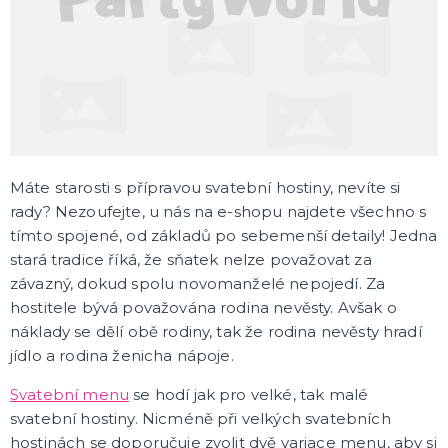
MIKULÁŠ, ČERT, ANDĚL, SANTA CLAUS
Mikuláš
Další vánoční a zimní kostýmy
Santa Claus
Čert
Anděl
DALŠÍ KATEGORIE
KOSTÝMY PRO DOSPĚLÉ
Andělé a čerti
Máte starosti s přípravou svatební hostiny, nevíte si
Jeskynní muži a ženy
rady? Nezoufejte, u nás na e-shopu najdete všechno s
Doktoři a sestřičky
tímto spojené, od základů po sebemenší detaily!
Jedna
Hippie kostýmy
Pirátské a námořnické kostýmy
Sexy kostýmy
Čarodějnické kostýmy
Prohibice
Vánoční kostýmy
Jeptišky a kněží
Uniformy
Upíří kostýmy
Zombie a strašidelné kostýmy
Kostýmy z divokého západu
Klaunské kostýmy
Disco, retro, rap, rockové kostýmy
Historické kostýmy
St. Patrick`s Day
Oktoberfest, Beerfest
Pohádkové a filmové kostýmy
Vtipné kostýmy
Maskoti a zvířecí kostýmy
Sansation white
Pink party
Poslední zvonění
DALŠÍ KATEGORIE
stará tradice říká, že sňatek nelze považovat za
závazný, dokud spolu novomanželé nepojedí. Za
KOSTÝMY PRO DĚTI
hostitele bývá považována rodina nevěsty. Avšak o
Kostýmy pro kluky
náklady se dělí obě rodiny, tak že rodina nevěsty hradí
Kostýmy pro dívky
Kostýmy pro nejmenší
jídlo a rodina ženicha nápoje.
Svatební menu
se hodí jak pro velké, tak malé
DOPLŇKY KE KOSTÝMŮM
svatební hostiny. Nicméně při velkých svatebních
Mini tutu sukýnky
hostinách se doporučuje zvolit dvě variace menu, aby si