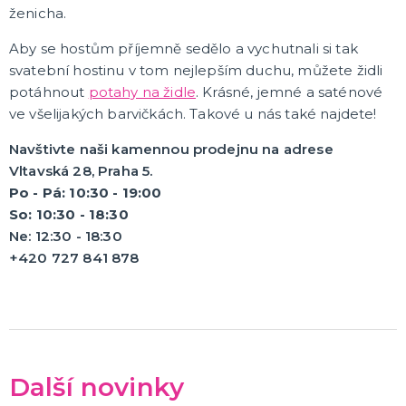
Čepice, čepičky, barety
Čarodějnice, strašidla
Země světa
Vtipné pokrývky hlavy
Dětské klobouky, helmy
Párty klobouky a čepice
Vánoční a zimní
Dobové, elegantní
DALŠÍ KATEGORIE
ženicha.
Aby se hostům příjemně sedělo a vychutnali si tak
KARNEVALOVÉ MASKY
svatební hostinu v tom nejlepším duchu, můžete židli
Papírové masky
Gumové a strašidelné masky
potáhnout
potahy na židle
. Krásné, jemné a saténové
Dětské masky
ve všelijakých barvičkách. Takové u nás také najdete!
Škrabošky
DALŠÍ KATEGORIE
Navštivte naši kamennou prodejnu na adrese
Vltavská 28, Praha 5.
HAVAJSKÁ PÁRTY
Po - Pá: 10:30 - 19:00
Havajské kostýmy
So: 10:30 - 18:30
Havajské doplňky
Havajské věnce
Ne: 12:30 - 18:30
Havajské sady
Havajské sukně
Havajské košile
DALŠÍ KATEGORIE
+420 727 841 878
KOSTÝMY NA TĚLO - MORPHSUITY, BODYSUITY
Morphsuits
Bodysuits
Další novinky
KONTAKTNÍ ČOČKY
Barevné kontaktní čočky