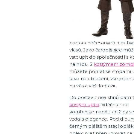
paruku nečesaných dlouhý
vlasů. Jako čarodějnice mů
vstoupit do společnosti i s 
na hrbu. S
kostýmem zomb
můžete pohrát se stopami
krve na oblečení, vše je jen 
na vás a vaší fantazii.
Do postav z říše stínů patří 
kostým upíra
. Vděčná role
kombinuje napětí aniž by s
vzdala elegance. Pod dlou
černým pláštěm stačí oblé
oblek, pleť přepudrovat na 