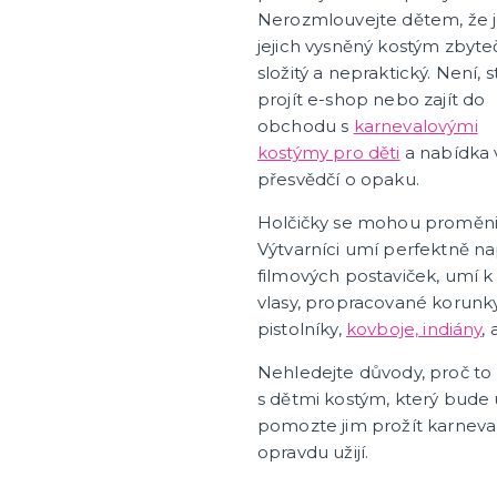
Nerozmlouvejte dětem, že 
jejich vysněný kostým zbyte
složitý a nepraktický. Není, st
projít e-shop nebo zajít do
obchodu s
karnevalovými
kostýmy pro děti
a nabídka 
přesvědčí o opaku.
Holčičky se mohou proměni
Výtvarníci umí perfektně na
filmových postaviček, umí
vlasy, propracované korunky 
pistolníky,
kovboje, indiány
, 
Nehledejte důvody, proč to n
s dětmi kostým, který bude ú
pomozte jim prožít karneva
opravdu užijí.