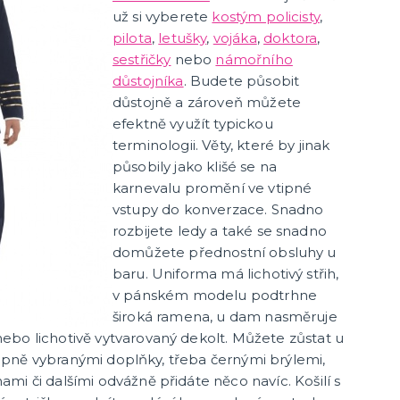
už si vyberete
kostým policisty
,
pilota
,
letušky
,
vojáka
,
doktora
,
sestřičky
nebo
námořního
důstojníka
. Budete působit
důstojně a zároveň můžete
efektně využít typickou
terminologii. Věty, které by jinak
působily jako klišé se na
karnevalu promění ve vtipné
vstupy do konverzace. Snadno
rozbijete ledy a také se snadno
domůžete přednostní obsluhy u
baru. Uniforma má lichotivý střih,
v pánském modelu podtrhne
široká ramena, u dam nasměruje
ebo lichotivě vytvarovaný dekolt. Můžete zůstat u
 vtipně vybranými doplňky, třeba černými brýlemi,
mi či dalšími odvážně přidáte něco navíc. Košilí s