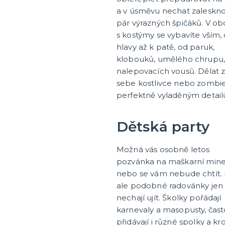
a v úsměvu nechat zaleskn
pár výrazných špičáků. V o
s kostýmy se vybavíte vším,
hlavy až k patě, od paruk,
klobouků, umělého chrupu
nalepovacích vousů. Dělat 
sebe kostlivce nebo zombie 
perfektně vyladěným detai
Dětská party
Možná vás osobně letos
pozvánka na maškarní mine
nebo se vám nebude chtít. D
ale podobné radovánky jen 
nechají ujít. Školky pořádají
karnevaly a masopusty, čast
přidávají i různé spolky a kr