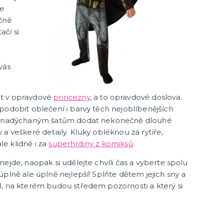
je
čně
ačí si
vás
t v opravdové
princezny
, a to opravdové doslova.
podobit oblečení i barvy těch nejoblíbenějších
 k nadýchaným šatům dodat nekonečně dlouhé
a veškeré detaily. Kluky obléknou za rytíře,
ale klidně i za
superhrdiny z komiksů
.
ejde, naopak si udělejte chvíli čas a vyberte spolu
plně ale úplně nejlepší! Splňte dětem jejich sny a
l, na kterém budou středem pozornosti a který si