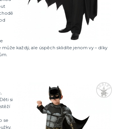
out
bchodě
 od
,
ze
může každý, ale úspěch sklidíte jenom vy – díky
lům.
,
ěti si
stěží
o se
oužky.