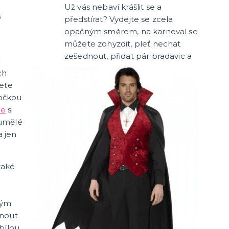
Už vás nebaví krášlit se a
předstírat? Vydejte se zcela
opačným směrem, na karneval se
můžete zohyzdit, pleť nechat
zešednout, přidat pár bradavic a
ch
žete
kočkou
ie
si
 umělé
a jen
také
e
hým
knout
bílou