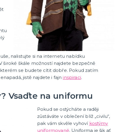
ět
ntu
lý
še, nalistujte si na internetu nabídku
V široké škále možností najdete bezpečně
 kterém se budete cítit dobře. Pokud zatím
enapadá, jistě najdete i fajn
inspiraci
.
y? Vsaďte na uniformu
Pokud se ostýcháte a raději
zůstáváte v oblečení blíž „civilu“,
pak vám skvěle vyhoví
kostýmy
uniformované
. Uniforma je šik ať