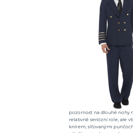
pozornost na dlouhé nohy n
relativně seriózní role, ale
knírem, síťovanými punčocha