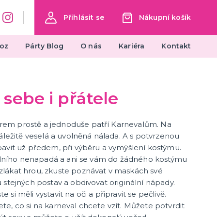
Přihlásit se
Nákupní košík
oz
Párty Blog
O nás
Kariéra
Kontakt
nta
Kostýmy pro dospělé
sebe i přátele
Andělé a čerti
Jeskynní muži a ženy
em prostě a jednoduše patří Karnevalům. Na
ýmy
Doktoři a sestřičky
áležitě veselá a uvolněná nálada. A s potvrzenou
další kategorie
Hippie kostýmy
Pirátské a námořnické kostýmy
Sexy kostýmy
Čarodějnické kostýmy
Prohibice
Vánoční kostýmy
Jeptišky a kněží
Uniformy
Upíří kostýmy
Zombie a strašidelné kostýmy
Kostýmy z divokého západu
Klaunské kostýmy
Disco, retro, rap, rockové kostýmy
Historické kostýmy
St. Patrick`s Day
Oktoberfest, Beerfest
Pohádkové a filmové kostýmy
Vtipné kostýmy
Maskoti a zvířecí kostýmy
Sansation white
Pink party
Poslední zvonění
avit už předem, při výběru a vymýšlení kostýmu.
inálního nenapadá a ani se vám do žádného kostýmu
lákat hrou, zkuste poznávat v maskách své
Paruky, příčesky, vousy
 stejných postav a obdivovat originální nápady.
si měli vystavit na oči a připravit se pečlivě.
Dámské - profesionální kvalita
e, co si na karneval chcete vzít. Můžete potvrdit
Afro paruky