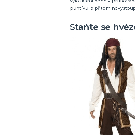
výložkami nebo v pruhované
puntíku, a přitom nevystoup
Staňte se hvěz