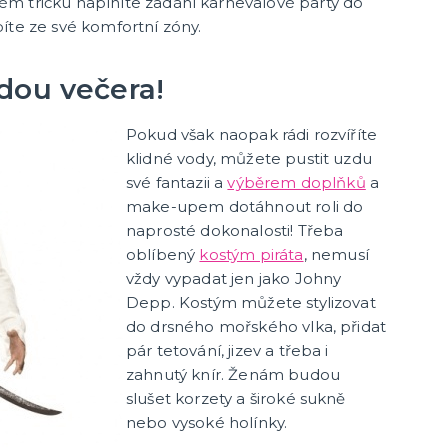
m tričku naplníte zadání karnevalové party do
íte ze své komfortní zóny.
dou večera!
Pokud však naopak rádi rozvíříte
klidné vody, můžete pustit uzdu
své fantazii a
výběrem doplňků
a
make-upem dotáhnout roli do
naprosté dokonalosti! Třeba
oblíbený
kostým piráta
, nemusí
vždy vypadat jen jako Johny
Depp. Kostým můžete stylizovat
do drsného mořského vlka, přidat
pár tetování, jizev a třeba i
zahnutý knír. Ženám budou
slušet korzety a široké sukně
nebo vysoké holínky.