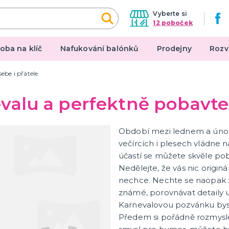
Vyberte si
12 poboček
oba na klíč
Nafukování balónků
Prodejny
Rozv
ebe i přátele
een a hororová párty
Mikuláš, čert, anděl, Sa
valu a perfektně pobavte 
Claus
 líčidla a efekty
Mikuláš
e a výzdoba
Období mezi lednem a únor
Další vánoční a zimní kost
lné kontaktní čočky
večírcích i plesech vládne n
Santa Claus
tegorie
 škrabošky
 kostýmy
kostýmy
kostýmy
a rekvizity
účastí se můžete skvěle pob
další kategorie
Čert
Anděl
Nedělejte, že vás nic orig
nechce. Nechte se naopak z
y ke kostýmům
Make-up, umělé řasy a
známé, porovnávat detaily u
dekorace na kůži
Karnevalovou pozvánku byste 
u sukýnky
Předem si pořádně rozmyslet
Vodou ředitelná líčidla
arodějnic