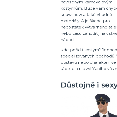
navrženým karnevalovým
ny, žerty, srandičky
Pro sportovní fanoušky
kostýmům. Bude vám chyb
know-how a také vhodné
é žertíky
Oblečení pro fandy
materiály. A je škoda pro
ovínka
Make-up a doplnky
nedostatek výtvarného tale
zranění
nebo času zahodit jinak skvě
tegorie
e
nápad.
Kde pořídit kostým? Jednodu
specializovaných obchodů. 
postavu nebo charakter, ve
tápete a nic zvláštního vás n
Důstojně i sex