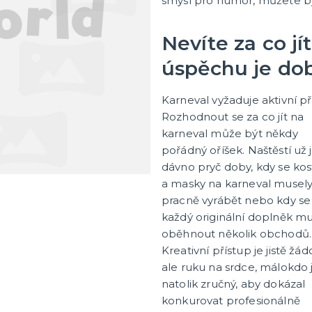
smysl pro humor, můžete bý
Olejová líčidla
e
Hororové efekty
tegorie
plňky
 a námořnické
ké a indiánské
, podvazky, návleky,
 korunky
Nevíte za co j
další kategorie
Umělé řasy, tetování a rtěn
úspěchu je do
alové masky
Havajská párty
Karneval vyžaduje aktivní př
é masky
Havajské kostýmy
Rozhodnout se za co jít na
a strašidelné masky
Havajské doplňky
karneval může být někdy
masky
Havajské věnce
pořádný oříšek. Naštěstí už 
tegorie
další kategorie
ky
Havajské sady
Havajské sukně
Havajské košile
dávno pryč doby, kdy se ko
a masky na karneval musel
pracně vyrábět nebo kdy se
doplňky
Balónky
každý originální doplněk m
oncha
Balónky pastelové
oběhnout několik obchodů.
alířky a kelímky
Balónky s potiskem
Kreativní přístup je jistě žád
e
Balónky s číslem
ale ruku na srdce, málokdo 
tegorie
další kategorie
a girlandy
pičky a frkačky
ower
dekorace, spirály
iny
svíčky
chytávky
Balónky svatba a rozlučka 
Fóliové balónky
Metalické balónky
Nafukovací písmena
Nafukovací čísla a znaky
Závaží na balónky
Helium
natolik zručný, aby dokázal
svobodou
konkurovat profesionálně