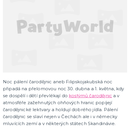
MIKULÁŠ, ČERT, ANDĚL, SANTA CLAUS
Mikuláš
Další vánoční a zimní kostýmy
Santa Claus
Čert
Anděl
DALŠÍ KATEGORIE
KOSTÝMY PRO DOSPĚLÉ
Andělé a čerti
Jeskynní muži a ženy
Doktoři a sestřičky
Hippie kostýmy
Pirátské a námořnické kostýmy
Sexy kostýmy
Čarodějnické kostýmy
Prohibice
Vánoční kostýmy
Jeptišky a kněží
Uniformy
Upíří kostýmy
Zombie a strašidelné kostýmy
Kostýmy z divokého západu
Klaunské kostýmy
Disco, retro, rap, rockové kostýmy
Historické kostýmy
St. Patrick`s Day
Oktoberfest, Beerfest
Pohádkové a filmové kostýmy
Vtipné kostýmy
Maskoti a zvířecí kostýmy
Sansation white
Pink party
Poslední zvonění
DALŠÍ KATEGORIE
Noc pálení čarodějnic aneb Filipskojakubská noc
KOSTÝMY PRO DĚTI
připadá na přelomovou noc 30. dubna a 1. května, kdy
Kostýmy pro kluky
se dospělí i dětí převlékají do
kostýmů čarodějnic
a v
Kostýmy pro dívky
atmosféře zažehnutých ohňových hranic popíjejí
Kostýmy pro nejmenší
čarodějnické lektvary a holdují dobrého jídla. Pálení
čarodějnic se slaví nejen v Čechách ale i v německy
DOPLŇKY KE KOSTÝMŮM
mluvících zemí a v některých státech Skandinávie.
Mini tutu sukýnky