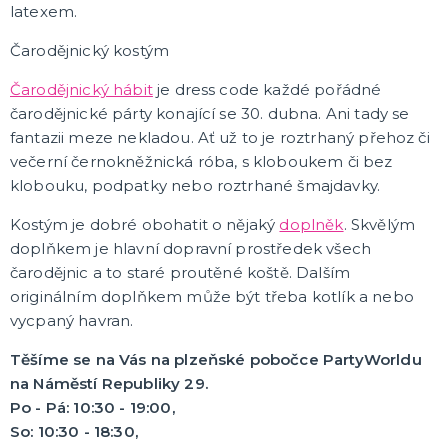
latexem.
Čarodějnický kostým
PÁRTY DOPLŇKY
Party poncha
Čarodějnický hábit
je dress code každé pořádné
Brčka, talířky a kelímky
čarodějnické párty konající se 30. dubna. Ani tady se
Dekorace
fantazii meze nekladou. Ať už to je roztrhaný přehoz či
Konfety a girlandy
Párty čepičky a frkačky
Baby shower
Závěsné dekorace, spirály
Piňaty
Narozeniny
Ubrusy
Balónky
Dortové svíčky
Párty vychytávky
DALŠÍ KATEGORIE
večerní černokněžnická róba, s kloboukem či bez
klobouku, podpatky nebo roztrhané šmajdavky.
BALÓNKY
Balónky pastelové
Kostým je dobré obohatit o nějaký
doplněk
. Skvělým
Balónky s potiskem
doplňkem je hlavní dopravní prostředek všech
Balónky s číslem
čarodějnic a to staré proutěné koště. Dalším
Balónky svatba a rozlučka se svobodou
Fóliové balónky
Metalické balónky
Nafukovací písmena
Nafukovací čísla a znaky
Závaží na balónky
Helium
DALŠÍ KATEGORIE
originálním doplňkem může být třeba kotlík a nebo
vycpaný havran.
TEXTIL S POTISKEM
Zástěry s vtipným potiskem
Těšíme se na Vás na plzeňské pobočce PartyWorldu
Pánská trička s potiskem
na Náměstí Republiky 29.
Dámská trička s potiskem
Po - Pá: 10:30 - 19:00,
Trička PAT A MAT
Trenýrky s potiskem
Kalhotky s potiskem
Trička na flašku
DALŠÍ KATEGORIE
So: 10:30 - 18:30,