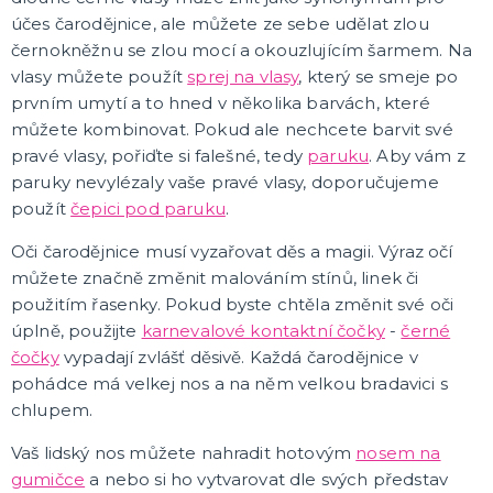
Čepice, čepičky, barety
Čarodějnice, strašidla
Země světa
Vtipné pokrývky hlavy
Dětské klobouky, helmy
Párty klobouky a čepice
Vánoční a zimní
Dobové, elegantní
DALŠÍ KATEGORIE
účes čarodějnice, ale můžete ze sebe udělat zlou
černokněžnu se zlou mocí a okouzlujícím šarmem. Na
KARNEVALOVÉ MASKY
vlasy můžete použít
sprej na vlasy
, který se smeje po
Papírové masky
prvním umytí a to hned v několika barvách, které
Gumové a strašidelné masky
můžete kombinovat. Pokud ale nechcete barvit své
Dětské masky
pravé vlasy, pořiďte si falešné, tedy
paruku
. Aby vám z
Škrabošky
DALŠÍ KATEGORIE
paruky nevylézaly vaše pravé vlasy, doporučujeme
použít
čepici pod paruku
.
HAVAJSKÁ PÁRTY
Havajské kostýmy
Oči čarodějnice musí vyzařovat děs a magii. Výraz očí
Havajské doplňky
můžete značně změnit malováním stínů, linek či
Havajské věnce
použitím řasenky. Pokud byste chtěla změnit své oči
Havajské sady
Havajské sukně
Havajské košile
DALŠÍ KATEGORIE
úplně, použijte
karnevalové kontaktní čočky
-
černé
čočky
vypadají zvlášť děsivě. Každá čarodějnice v
KOSTÝMY NA TĚLO - MORPHSUITY, BODYSUITY
pohádce má velkej nos a na něm velkou bradavici s
Morphsuits
chlupem.
Bodysuits
Vaš lidský nos můžete nahradit hotovým
nosem na
KONTAKTNÍ ČOČKY
gumičce
a nebo si ho vytvarovat dle svých představ
Barevné kontaktní čočky