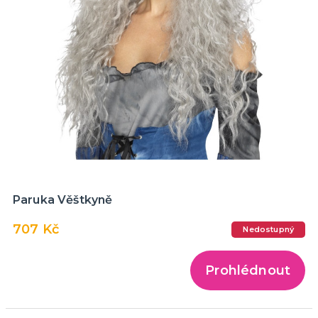
Paruka Věštkyně
707 Kč
Nedostupný
Prohlédnout