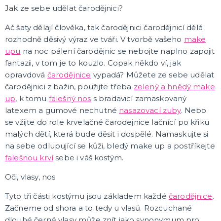
Pálení čarodějnic
Jak ze sebe udělat čarodějnici?
Rukavice
Pláště
Zbraně
Zuby
Brýle
Další doplňky
Pirátské a námořnické
Kovbojské a indiánské
Punčochy, podvazky, návleky, legíny
Čelenky
Koruny, korunky
DALŠÍ KATEGORIE
Ač šaty dělají člověka, tak čarodějnici čarodějnicí dělá
rozhodně děsivý výraz ve tváři. V tvorbě vašeho
make
MAKE-UP, UMĚLÉ ŘASY A DEKORACE NA KŮŽI
upu
na noc pálení čarodějnic se nebojte naplno zapojit
Vodou ředitelná líčidla
fantazii, v tom je to kouzlo. Copak někdo ví, jak
Olejová líčidla
opravdová
čarodějnice
vypadá? Můžete ze sebe udělat
Hororové efekty
čarodějnici z bažin, použijte třeba
zelený a hnědý make
Umělé řasy, tetování a rtěnky
DALŠÍ KATEGORIE
up
, k tomu
falešný nos
s bradavicí zamaskovaný
latexem a gumové nechutné
nasazovací zuby
. Nebo
PARUKY, PŘÍČESKY, VOUSY
se vžijte do role krvelačné čarodejnice lačnící po křiku
Dámské - profesionální kvalita
malých dětí, která bude děsit i dospělé. Namaskujte si
Afro paruky
na sebe odlupující se kůži, bledý make up a postříkejte
Dámské karnevalové paruky
falešnou krví
sebe i váš kostým.
Pánské karnevalové paruky
Knírky a vousy
Barevné spreje na vlasy a tělo
Příčesky
DALŠÍ KATEGORIE
Oči, vlasy, nos
KLOBOUKY, PŘILBY A ČEPICE
Sombréra, slamáky
Tyto tři části kostýmu jsou základem každé
čarodějnice
.
Helmy, přilby
Začneme od shora a to tedy u vlasů. Rozcuchané
Podle profese
dlouhé černé vlasy může znít jako synonymum pro