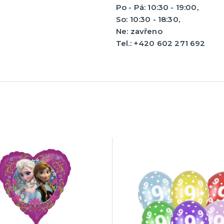
Po - Pá: 10:30 - 19:00,
ny, žerty, srandičky
Pro sportovní fanoušky
So: 10:30 - 18:30,
é žertíky
Oblečení pro fandy
Ne: zavřeno
ovínka
Make-up a doplnky
Tel.: +420 602 271 692
zranění
tegorie
e