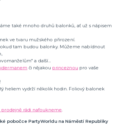
y
Dámské karnevalové paruky
další kategorie
Pánské karnevalové paruky
Knírky a vousy
Barevné spreje na vlasy a tělo
Příčesky
ky
áme také mnoho druhů balonků, ať už s nápisem
Kostýmy na tělo - morphsuity,
ek ve tvaru mužského přirození.
bodysuity
 pokud tam budou balonky. Můžeme nabídnout
Morphsuits
n,
Bodysuits
ovomanželům" a další...
pidermanem
či nějakou
princeznou
pro vaše
!
Textil s potiskem
 heliem vydrží několik hodin. Foliový balonek
Zástěry s vtipným potiskem
Pánská trička s potiskem
i prodejně rádi nafoukneme
.
Dámská trička s potiskem
další kategorie
se
Trička PAT A MAT
Trenýrky s potiskem
Kalhotky s potiskem
Trička na flašku
ské pobočce PartyWorldu na Náměstí Republiky