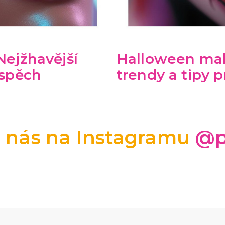
Nejžhavější
Halloween mak
úspěch
trendy a tipy 
e nás na Instagramu
@p