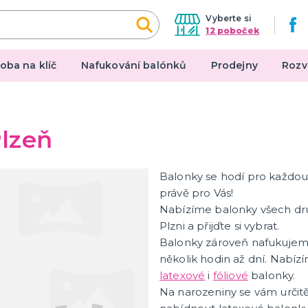
Vyberte si
12 poboček
oba na klíč
Nafukování balónků
Prodejny
Rozv
een a hororová párty
Mikuláš, čert, anděl, Sa
lzeň
Claus
 líčidla a efekty
Mikuláš
e a výzdoba
Balonky se hodí pro každou 
Další vánoční a zimní kost
lné kontaktní čočky
právě pro Vás!
Santa Claus
tegorie
 škrabošky
 kostýmy
kostýmy
kostýmy
a rekvizity
Nabízíme balonky všech druh
další kategorie
Čert
Anděl
Plzni a přijďte si vybrat.
Balonky zároveň nafukujeme
y ke kostýmům
Make-up, umělé řasy a
několik hodin až dní. Nabíz
dekorace na kůži
latexové
i
fóliové
balonky.
u sukýnky
Na narozeniny se vám určit
Vodou ředitelná líčidla
arodějnic