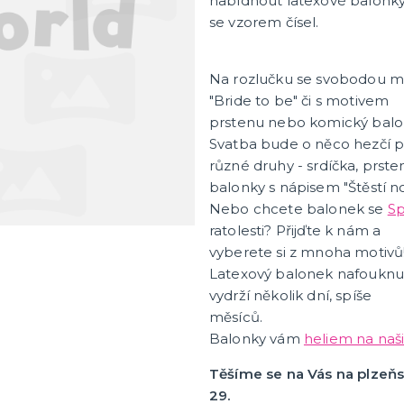
nabídnout latexové balonk
Olejová líčidla
e
se vzorem čísel.
Hororové efekty
tegorie
plňky
 a námořnické
ké a indiánské
, podvazky, návleky,
 korunky
další kategorie
Umělé řasy, tetování a rtěn
Na rozlučku se svobodou m
"Bride to be" či s motivem
alové masky
Havajská párty
prstenu nebo komický balon
é masky
Havajské kostýmy
Svatba bude o něco hezčí
a strašidelné masky
Havajské doplňky
různé druhy - srdíčka, prste
masky
Havajské věnce
balonky s nápisem "Štěstí n
tegorie
další kategorie
ky
Havajské sady
Havajské sukně
Havajské košile
Nebo chcete balonek se
S
ratolesti? Přijďte k nám a
vyberete si z mnoha motivů
doplňky
Balónky
Latexový balonek nafouknutý
vydrží několik dní, spíše
oncha
Balónky pastelové
měsíců.
alířky a kelímky
Balónky s potiskem
Balonky vám
heliem na naš
e
Balónky s číslem
tegorie
další kategorie
a girlandy
pičky a frkačky
ower
dekorace, spirály
iny
svíčky
chytávky
Balónky svatba a rozlučka 
Fóliové balónky
Metalické balónky
Nafukovací písmena
Nafukovací čísla a znaky
Závaží na balónky
Helium
Těšíme se na Vás na plzeň
svobodou
29.