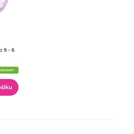
o 9 - 6
Skladem
ošíku