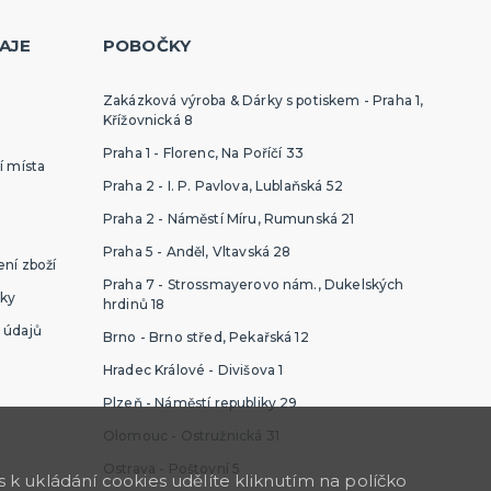
AJE
POBOČKY
Zakázková výroba & Dárky s potiskem - Praha 1,
Křížovnická 8
Praha 1 - Florenc, Na Poříčí 33
í místa
Praha 2 - I. P. Pavlova, Lublaňská 52
Praha 2 - Náměstí Míru, Rumunská 21
Praha 5 - Anděl, Vltavská 28
ní zboží
Praha 7 - Strossmayerovo nám., Dukelských
ky
hrdinů 18
 údajů
Brno - Brno střed, Pekařská 12
Hradec Králové - Divišova 1
Plzeň - Náměstí republiky 29
Olomouc - Ostružnická 31
Ostrava - Poštovní 5
k ukládání cookies udělíte kliknutím na políčko