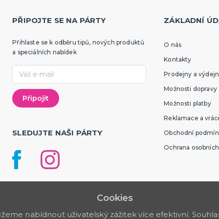
PŘIPOJTE SE NA PÁRTY
ZÁKLADNÍ ÚD
Přihlaste se k odběru tipů, nových produktů
O nás
a speciálních nabídek
Kontakty
Prodejny a výdejn
Možnosti dopravy
Možnosti platby
Reklamace a vráce
SLEDUJTE NAŠI PÁRTY
Obchodní podmín
Ochrana osobních
Cookies
me nabídnout uživatelský zážitek více efektivní. Souhlas 