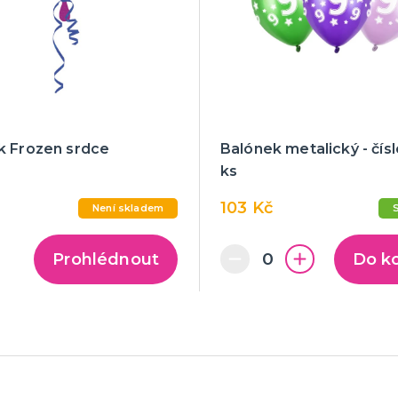
k Frozen srdce
Balónek metalický - čísl
ks
103 Kč
Není skladem
Prohlédnout
Do k