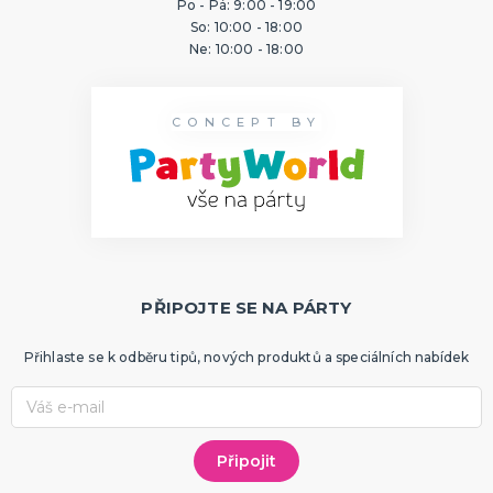
Po - Pá: 9:00 - 19:00
ORIGINÁLNÍ A VTIPNÉ DÁRKY
So: 10:00 - 18:00
Polštáře s potiskem
Ne: 10:00 - 18:00
Hrnečky
Přáníčka
Šerpy s potiskem
Trička s potiskem
Zástěry s potiskem
Nažehlovačky
Pro ženy
Pro muže
DALŠÍ KATEGORIE
CONCEPT BY
PTÁKOVINY, ŽERTY, SRANDIČKY
Kanadské žertíky
Prdy a hovínka
Falešná zranění
Zvířátka
Dekorace
DALŠÍ KATEGORIE
PŘIPOJTE SE NA PÁRTY
PRO SPORTOVNÍ FANOUŠKY
Oblečení pro fandy
Přihlaste se k odběru tipů, nových produktů a speciálních nabídek
Make-up a doplnky