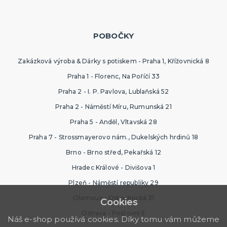
POBOČKY
Zakázková výroba & Dárky s potiskem - Praha 1, Křížovnická 8
Praha 1 - Florenc, Na Poříčí 33
Praha 2 - I. P. Pavlova, Lublaňská 52
Praha 2 - Náměstí Míru, Rumunská 21
Praha 5 - Anděl, Vltavská 28
Praha 7 - Strossmayerovo nám., Dukelských hrdinů 18
Brno - Brno střed, Pekařská 12
Hradec Králové - Divišova 1
Plzeň - Náměstí republiky 29
Olomouc - Ostružnická 31
Cookies
Ostrava - Poštovní 5
Náš e-shop používá cookies. Díky tomu vám můžeme