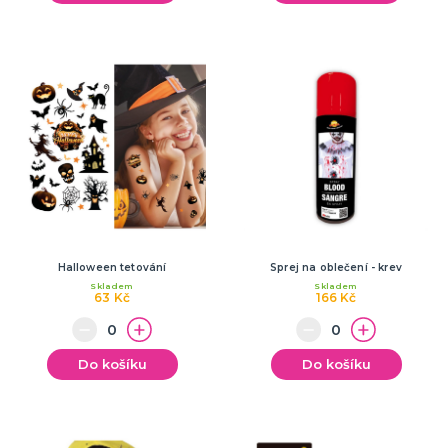
Halloween tetování
Sprej na oblečení - krev
Skladem
Skladem
63 Kč
166 Kč
Do košíku
Do košíku