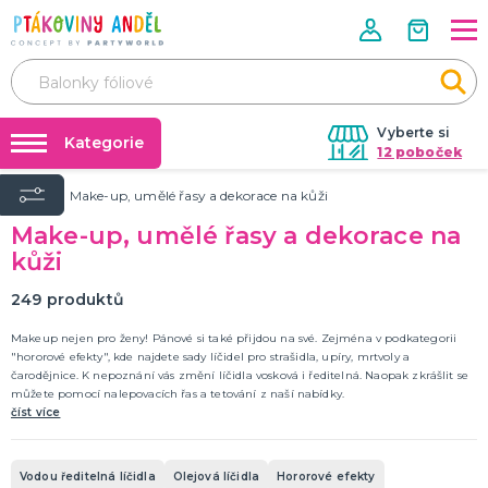
Vyberte si
Kategorie
12 poboček
Úvod
Make-up, umělé řasy a dekorace na kůži
Půjčovna kostýmů
ROZLUČKA SE SVOBODOU, SVATBA
Make-up, umělé řasy a dekorace na
Doplňky pro ženicha
Párty výzdoba na klíč
kůži
Svatební dekorace, výzdoba a dárky
Nafukování balónků
Doplňky pro družičky a mládence
249
produktů
Výzdoba a dekorace
Dárky pro snoubence
Dopňky pro nevěstu
DALŠÍ KATEGORIE
Prodejny
Makeup nejen pro ženy! Pánové si také přijdou na své. Zejména v podkategorii
Rozvoz
HALLOWEEN A HOROROVÁ PÁRTY
"hororové efekty", kde najdete sady líčidel pro strašidla, upíry, mrtvoly a
Párty Blog
čarodějnice. K nepoznání vás změní líčidla vosková i ředitelná. Naopak zkrášlit se
Hororová líčidla a efekty
můžete pomocí nalepovacích řas a tetování z naší nabídky.
Dekorace a výzdoba
O nás
číst více
Strašidelné kontaktní čočky
Kariéra
Masky a škrabošky
Dámské kostýmy
Pánské kostýmy
Dětské kostýmy
Doplňky a rekvizity
DALŠÍ KATEGORIE
Vodou ředitelná líčidla
Olejová líčidla
Hororové efekty
Kontakt