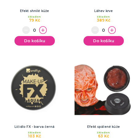
Efekt shnilé kůže
Láhev krve
Skladem
Skladem
79 Kč
389 Kč
Do košíku
Do košíku
Líčidlo FX - barva černá
Efekt spálené kůže
Skladem
Skladem
103 Kč
63 Kč