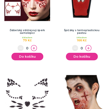
Ďábelský obličejový šperk
Špičáky s termoplastickou
samolepicí
pastou
Skladem
Skladem
79 Kč
166 Kč
Do košíku
Do košíku