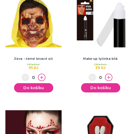
Jizva - černé krvavé oči
Make-up tyčinka bílá
Skladem
Skladem
95 Kč
39 Kč
Do košíku
Do košíku