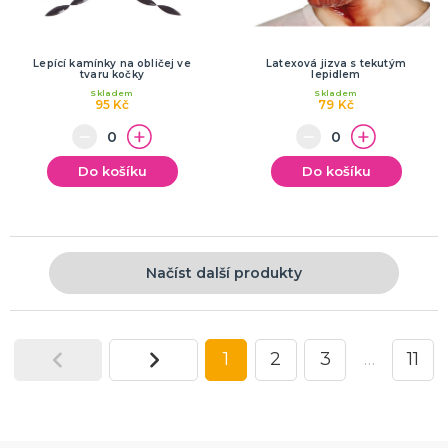
Lepící kamínky na obličej ve
Latexová jizva s tekutým
tvaru kočky
lepidlem
Skladem
Skladem
95 Kč
79 Kč
Do košíku
Do košíku
Načíst další produkty
1
2
3
…
11