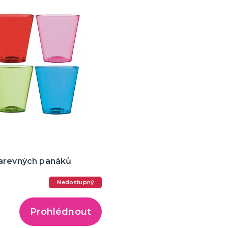
arevných panáků
Nedostupný
Prohlédnout