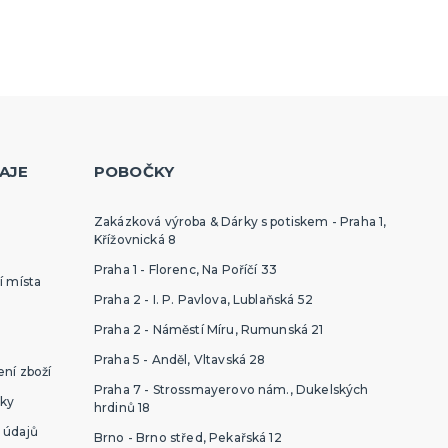
AJE
POBOČKY
Zakázková výroba & Dárky s potiskem - Praha 1,
Křížovnická 8
Praha 1 - Florenc, Na Poříčí 33
í místa
Praha 2 - I. P. Pavlova, Lublaňská 52
Praha 2 - Náměstí Míru, Rumunská 21
Praha 5 - Anděl, Vltavská 28
ní zboží
Praha 7 - Strossmayerovo nám., Dukelských
ky
hrdinů 18
 údajů
Brno - Brno střed, Pekařská 12