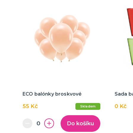
ECO balónky broskvové
Sada b
55 Kč
0 Kč
Skladem
Do košíku