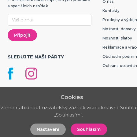
O nás
a speciálních nabídek
Kontakty
Prodejny a výdejn
Možnosti dopravy
Možnosti platby
Reklamace a vráce
SLEDUJTE NAŠI PÁRTY
Obchodní podmín
Ochrana osobních
Cookies
me nabídnout uživatelský zážitek více efektivní. Souhlas 
„Souhlasím".
Nastavení
Souhlasím