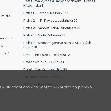
Zakázková výroba & Dárky s potiskem - Praha 1,
Křížovnická 8
Praha 1 - Florenc, Na Poříčí 33
í místa
Praha 2 - I. P. Pavlova, Lublaňská 52
Praha 2 - Náměstí Míru, Rumunská 21
Praha 5 - Anděl, Vltavská 28
ní zboží
Praha 7 - Strossmayerovo nám., Dukelských
ky
hrdinů 18
 údajů
Brno - Brno střed, Pekařská 12
Hradec Králové - Divišova 1
Plzeň - Náměstí republiky 29
Olomouc - Ostružnická 31
Ostrava - Poštovní 5
k ukládání cookies udělíte kliknutím na políčko