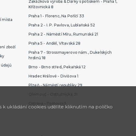
Zakázková výroba & Dárky s potiskem - Praha 1,
Křížovnická 8
Praha 1 - Florenc, Na Poříčí 33
í místa
Praha 2 - I. P. Pavlova, Lublaňská 52
Praha 2 - Náměstí Míru, Rumunská 21
Praha 5 - Anděl, Vltavská 28
ní zboží
Praha 7 - Strossmayerovo nám., Dukelských
ky
hrdinů 18
 údajů
Brno - Brno střed, Pekařská 12
Hradec Králové - Divišova 1
Plzeň - Náměstí republiky 29
Olomouc - Ostružnická 31
Ostrava - Poštovní 5
k ukládání cookies udělíte kliknutím na políčko