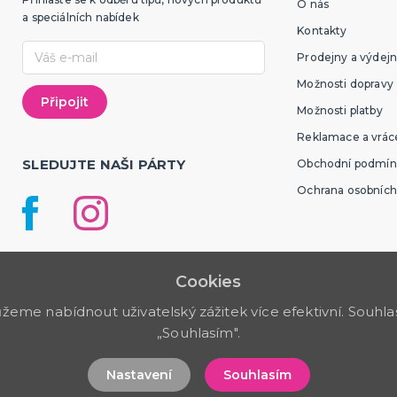
O nás
a speciálních nabídek
Kontakty
Prodejny a výdejn
Možnosti dopravy
Možnosti platby
Reklamace a vráce
SLEDUJTE NAŠI PÁRTY
Obchodní podmín
Ochrana osobních
Cookies
me nabídnout uživatelský zážitek více efektivní. Souhlas 
„Souhlasím".
Nastavení
Souhlasím