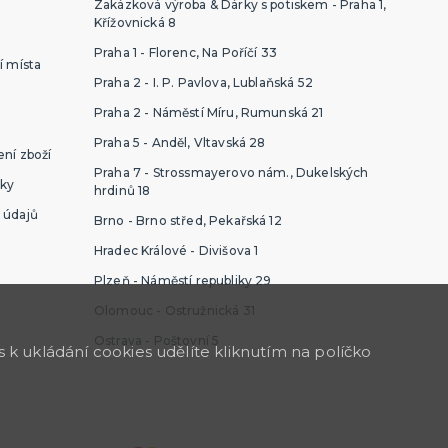
Zakázková výroba & Dárky s potiskem - Praha 1,
Křížovnická 8
Praha 1 - Florenc, Na Poříčí 33
í místa
Praha 2 - I. P. Pavlova, Lublaňská 52
Praha 2 - Náměstí Míru, Rumunská 21
Praha 5 - Anděl, Vltavská 28
ní zboží
Praha 7 - Strossmayerovo nám., Dukelských
ky
hrdinů 18
 údajů
Brno - Brno střed, Pekařská 12
Hradec Králové - Divišova 1
Plzeň - Náměstí republiky 29
Olomouc - Ostružnická 31
Ostrava - Poštovní 5
k ukládání cookies udělíte kliknutím na políčko