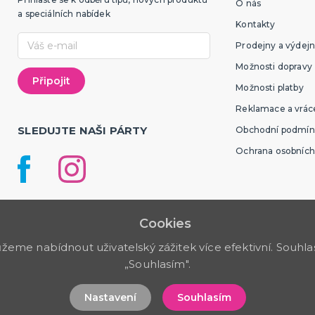
O nás
a speciálních nabídek
Kontakty
Prodejny a výdejn
Možnosti dopravy
Možnosti platby
Reklamace a vráce
SLEDUJTE NAŠI PÁRTY
Obchodní podmín
Ochrana osobních
Cookies
me nabídnout uživatelský zážitek více efektivní. Souhlas 
„Souhlasím".
Nastavení
Souhlasím